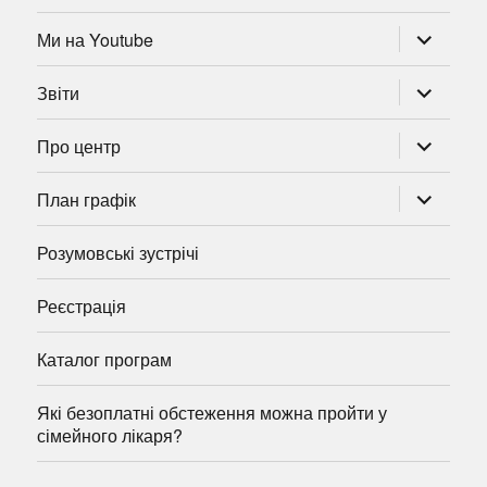
розгорну
Ми на Youtube
підменю
розгорну
Звіти
підменю
розгорну
Про центр
підменю
розгорну
План графік
підменю
Розумовські зустрічі
Реєстрація
Каталог програм
Які безоплатні обстеження можна пройти у
сімейного лікаря?