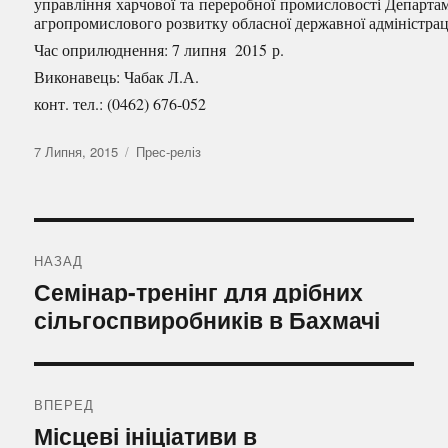
управління харчової та переробної промисловості Департа
агропромислового розвитку обласної державної адміністраці
Час оприлюднення: 7 липня 2015 р.
Виконавець: Чабак Л.А.
конт. тел.: (0462) 676-052
Оприлюднено
Категорії
7 Липня, 2015
Прес-реліз
Навігація
записів
НАЗАД
Попередній
Семінар-тренінг для дрібних
запис:
сільгоспвиробників в Бахмачі
ВПЕРЕД
Наступний
Місцеві ініціативи в