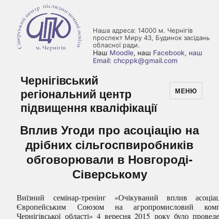
Наша адреса: 14000 м. Чернігів
проспект Миру 43, Будинок засідань
обласної ради.
Наш
Moodle
, наш
Facebook
, наш
Email: chcppk@gmail.com
Чернігівський
регіональний центр
МЕНЮ
підвищення кваліфікації
Вплив Угоди про асоціацію на
дрібних сільгоспвиробників
обговорювали в Новгороді-
Сіверському
Виїзний семінар-тренінг «Очікуваний вплив асоціа
Європейським Союзом на агропромисловий комп
Чернігівської області» 4 вересня 2015 року було провед