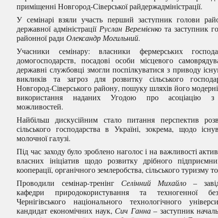
приміщенні Новгород-Сіверської райдержадміністрації.
У семінарі взяли участь перший заступник голови рай
державної адміністрації
Руслан Веремієнко
та заступник г
районної ради
Олександр Могильний
.
Учасники семінару: власники фермерських господар
домогосподарств, посадові особи місцевого самоврядув
державні службовці змогли поспілкуватися з приводу існ
викликів та загроз для розвитку сільського господа
Новгород-Сіверського району, пошуку шляхів його модерніз
використання наданих Угодою про асоціацію 
можливостей.
Найбільш дискусійним стало питання перспектив роз
сільського господарства в Україні, зокрема, щодо існу
молочної галузі.
Під час заходу було зроблено наголос і на важливості активі
власних ініціатив щодо розвитку дрібного підприємни
кооперації, органічного землеробства, сільського туризму т
Проводили семінар-тренінг
Селінний Михайло
– завід
кафедри природокористування та техногенної без
Чернігівського національного технологічного універси
кандидат економічних наук,
Сич Ганна
– заступник начал