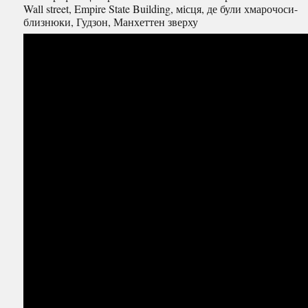
Wall street, Empire State Building, місця, де були хмарочоси-
близнюки, Гудзон, Манхеттен зверху