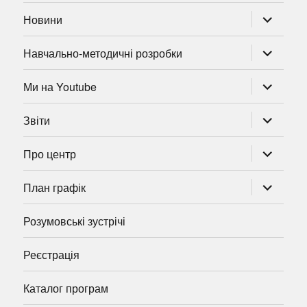
розгорну
Новини
підменю
розгорну
Навчально-методичні розробки
підменю
розгорну
Ми на Youtube
підменю
розгорну
Звіти
підменю
розгорну
Про центр
підменю
розгорну
План графік
підменю
Розумовські зустрічі
Реєстрація
Каталог програм