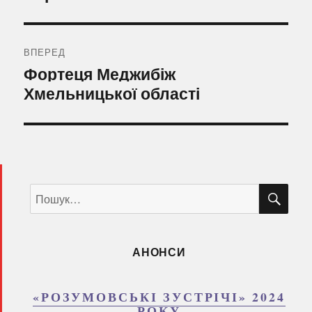
ВПЕРЕД
Наступний
Фортеця Меджибіж
запис:
Хмельницької області
ШУ
Пошук
за
запитом:
АНОНСИ
«РОЗУМОВСЬКІ ЗУСТРІЧІ» 2024
РОКУ