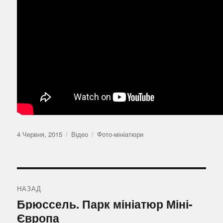
Оприлюднено
Формат
Категорії
4 Червня, 2015
Відео
Фото-мініатюри
Навігація
записів
НАЗАД
Попередній
Брюссель. Парк мініатюр Міні-
запис:
Європа