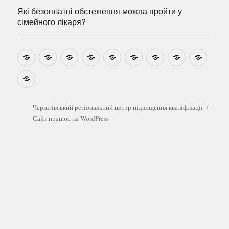
Які безоплатні обстеження можна пройти у
сімейного лікаря?
Новини
Навчально-
Ми
Звіти
Про
План
Розумовські
Реєстрація
Катал
методичні
на
центр
графік
зустрічі
прогр
розробки
Youtube
Які
безоплатні
обстеження
можна
Чернігівський регіональний центр підвищення кваліфікації
пройти
Сайт працює на WordPress
у
сімейного
лікаря?