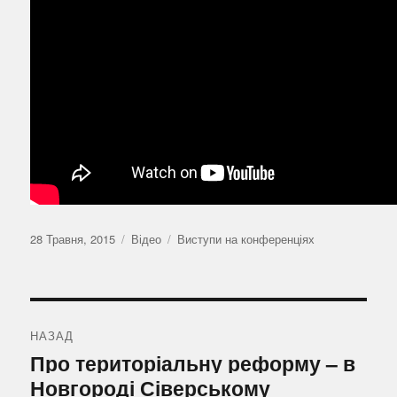
Оприлюднено
Формат
Категорії
28 Травня, 2015
Відео
Виступи на конференціях
Навігація
записів
НАЗАД
Попередній
Про територіальну реформу – в
запис:
Новгороді Сіверському