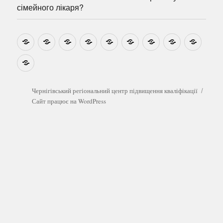
сімейного лікаря?
Новини
Навчально-
Ми
Звіти
Про
План
Розумовські
Реєстрація
Катал
методичні
на
центр
графік
зустрічі
прогр
розробки
Youtube
Які
безоплатні
обстеження
можна
Чернігівський регіональний центр підвищення кваліфікації
пройти
Сайт працює на WordPress
у
сімейного
лікаря?