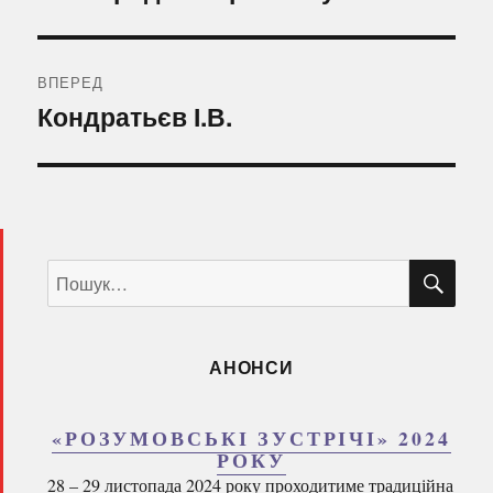
ВПЕРЕД
Наступний
Кондратьєв І.В.
запис:
ШУ
Пошук
за
запитом:
АНОНСИ
«РОЗУМОВСЬКІ ЗУСТРІЧІ» 2024
РОКУ
28 – 29 листопада 2024 року проходитиме традиційна