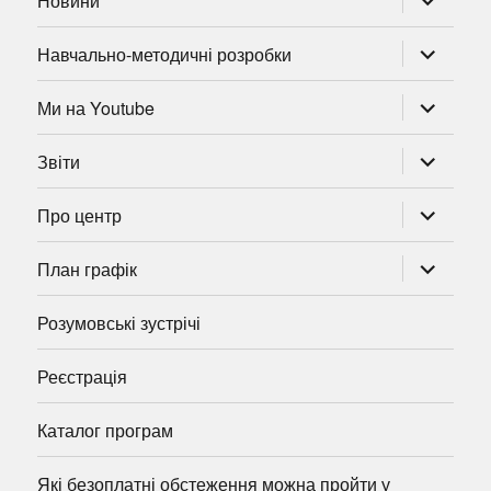
Новини
підменю
розгорну
Навчально-методичні розробки
підменю
розгорну
Ми на Youtube
підменю
розгорну
Звіти
підменю
розгорну
Про центр
підменю
розгорну
План графік
підменю
Розумовські зустрічі
Реєстрація
Каталог програм
Які безоплатні обстеження можна пройти у