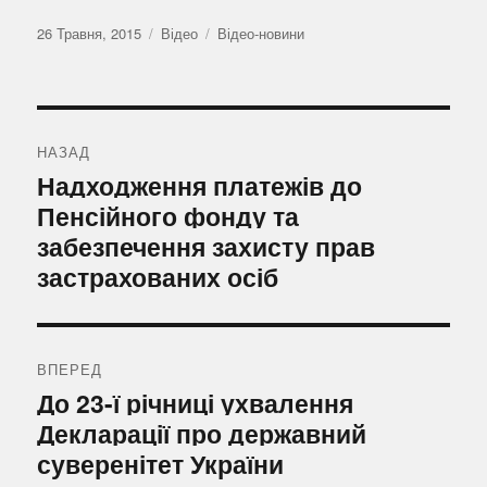
Оприлюднено
Формат
Категорії
26 Травня, 2015
Відео
Відео-новини
Навігація
записів
НАЗАД
Попередній
Надходження платежів до
запис:
Пенсійного фонду та
забезпечення захисту прав
застрахованих осіб
ВПЕРЕД
Наступний
До 23-ї річниці ухвалення
запис:
Декларації про державний
суверенітет України