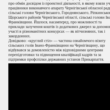
про обмін досвідом із проектної діяльності, в якому взяли у
працівники виконавчого апарату Чернігівської обласної рад
сільські голови Чернігівського, Городнянського, Ріпкинсько
Щорського районів Чернігівської області, сільські голови Ів
Франківщини. Йшлося, насамперед, про можливості та
приклади залучення коштів із додаткових джерел за допом
участі в різноманітних конкурсах — як вітчизняних, так і
закордонних.
Довідково: «круглий стіл» — частина ознайомчого візиту
сільських голів Івано-Франківщини на Чернігівщину, що
відбувався за домовленістю між відповідними центрами
перепідготовки та підвищення кваліфікації кадрів та за
підтримки профспілки державних установ Прикарпаття.