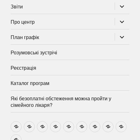
розгорну
Звіти
підменю
розгорну
Про центр
підменю
розгорну
План графік
підменю
Розумовські зустрічі
Реєстрація
Каталог програм
Які безоплатні обстеження можна пройти у
сімейного лікаря?
Новини
Навчально-
Ми
Звіти
Про
План
Розумовські
Реєстрація
Катал
методичні
на
центр
графік
зустрічі
прогр
розробки
Youtube
Які