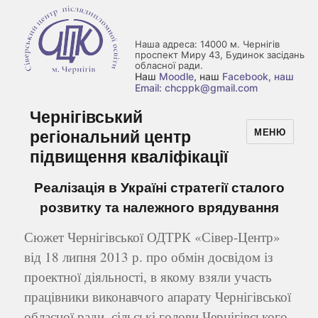
Наша адреса: 14000 м. Чернігів
проспект Миру 43, Будинок засідань
обласної ради.
Наш
Moodle
, наш
Facebook
, наш
Email: chcppk@gmail.com
Чернігівський
регіональний центр
МЕНЮ
підвищення кваліфікації
Реалізація в Україні стратегії сталого
розвитку та належного врядування
Сюжет Чернігівської ОДТРК «Сівер-Центр»
від 18 липня 2013 р. про обмін досвідом із
проектної діяльності, в якому взяли участь
працівники виконавчого апарату Чернігівської
обласної ради, сільські голови Чернігівського,