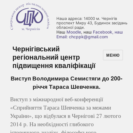
Наша адреса: 14000 м. Чернігів
проспект Миру 43, Будинок засідань
обласної ради.
Наш
Moodle
, наш
Facebook
, наш
Email: chcppk@gmail.com
Чернігівський
регіональний центр
МЕНЮ
підвищення кваліфікації
Виступ Володимира Семистяги до 200-
річчя Тараса Шевченка.
Виступ з міжнародної веб-конференції
«Сприйняття Тараса Шевченка за межами
України», що відбулася в Чернігові 27 лютого
2014 р. На необхідності глибокого
історичного аналізу, філософського