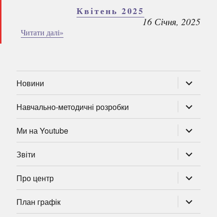
Квітень 2025
16 Січня, 2025
Читати далі»
розгорну
Новини
підменю
розгорну
Навчально-методичні розробки
підменю
розгорну
Ми на Youtube
підменю
розгорну
Звіти
підменю
розгорну
Про центр
підменю
розгорну
План графік
підменю