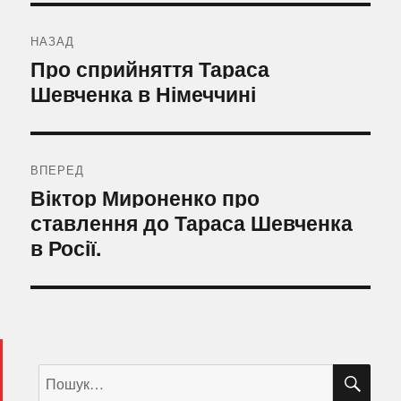
Навігація
записів
НАЗАД
Попередній
Про сприйняття Тараса
запис:
Шевченка в Німеччині
ВПЕРЕД
Наступний
Віктор Мироненко про
запис:
ставлення до Тараса Шевченка
в Росії.
ШУ
Пошук
за