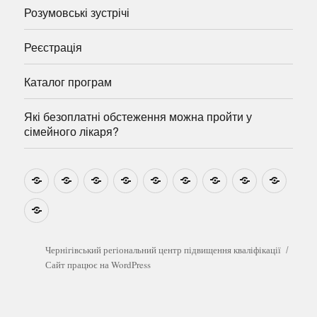
Розумовські зустрічі
Реєстрація
Каталог програм
Які безоплатні обстеження можна пройти у
сімейного лікаря?
Новини
Навчально-
Ми
Звіти
Про
План
Розумовські
Реєстрація
Катал
методичні
на
центр
графік
зустрічі
прогр
розробки
Youtube
Які
безоплатні
обстеження
можна
Чернігівський регіональний центр підвищення кваліфікації
пройти
Сайт працює на WordPress
у
сімейного
лікаря?