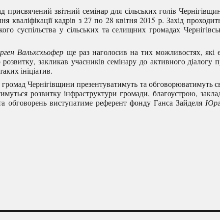
д присвячений звітний семінар для сільських голів Чернігівщи
я кваліфікації кадрів з 27 по 28 квітня 2015 р. Захід проходит
го суспільства у сільських та селищних громадах Чернігівсь
ген Вальхсхьофер
ще раз наголосив на тих можливостях, які 
о розвитку, закликав учасників семінару до активного діалогу 
аких ініціатив.
 громад Чернігівщини презентуватимуть та обговорюватимуть с
тимуться розвитку інфраструктури громади, благоустрою, закла
й та обговорень виступатиме референт фонду Ганса Зайделя
Юрг