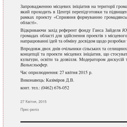
Запровадженню місцевих ініціатив на території грома
який проходить в Центрі перепідготовки та підвищенн
рамках проекту «Сприяння формуванню громадянсько
області».
Відкриваючи захід референт фонду Ганса Зайделя
Юр
громадах області для здійснення проектів з місцевог
напрацюванні ідей та обміну досвідом щодо розробки т
Впродовж двох днів очільники сільських та селищних
концепції та проекти місцевих ініціатив, що стосува
культури, освіти та дозвілля. Модератором дискусі
Вальхсхьофер.
Час оприлюднення: 27 квітня 2015 р.
Виконавець: Казіміров Д.В.
конт. тел.: (0462) 676-052
Оприлюднено
27 Квітня, 2015
Категорії
Прес-реліз
Навігація