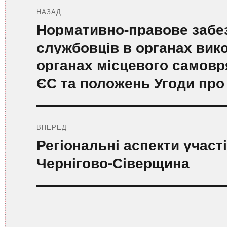
записів
НАЗАД
Попередній
Нормативно-правове забе
запис:
службовців в органах вико
органах місцевого самовр
ЄС та положень Угоди про
ВПЕРЕД
Наступний
Регіональні аспекти участі 
запис:
Чернігово-Сіверщина