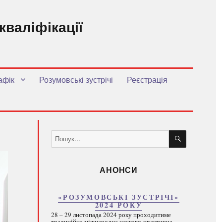
кваліфікації
.
афік
Розумовські зустрічі
Реєстрація
ШУКАТИ
Пошук
за
запитом:
АНОНСИ
«РОЗУМОВСЬКІ ЗУСТРІЧІ»
2024 РОКУ
28 – 29 листопада 2024 року проходитиме
традиційна міжнародна науково-практична...