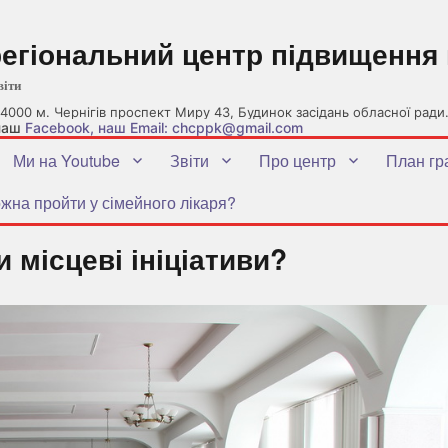
регіональний центр підвищення 
віти
4000 м. Чернігів проспект Миру 43, Будинок засідань обласної ради
 наш
Facebook
, наш Email: chcppk@gmail.com
Ми на Youtube
Звіти
Про центр
План гр
жна пройти у сімейного лікаря?
и місцеві ініціативи?