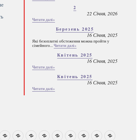
не
2
22 Січня, 2026
ть
Читати далі»
Березень 2025
16 Січня, 2025
Які безоплатні обстеження можна пройти у
сімейного...
Читати далі»
Квітень 2025
16 Січня, 2025
Читати далі»
Квітень 2025
16 Січня, 2025
Читати далі»
овини
Навчально-
Ми
Звіти
Про
План
Розумовські
Реєстрація
Каталог
Які
методичні
на
центр
графік
зустрічі
програм
безоплатні