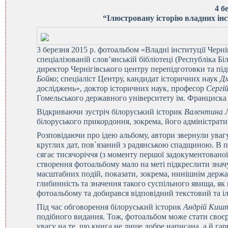
4 б
“Ілюстровану історію владних ін
3 березня 2015 р. фотоальбом «Владні інституції Черн
спеціалізованій слов’янській бібліотеці (Республіка Б
директор Чернігівського центру перепідготовки та під
Бойко
; спеціаліст Центру, кандидат історичних наук
Дм
досліджень», доктор історичних наук, професор
Сергі
Гомельського державного університету ім. Франциска
Відкриваючи зустріч білоруський історик
Валентина 
білоруського прикордоння, зокрема, його адміністрати
Розповідаючи про ідею альбому, автори звернули уваг
круглих дат, пов`язаний з радянською спадщиною. В 
сягає тисячоріччя (з моменту першої задокументованої 
створення фотоальбому мало на меті підкреслити значу
масштабних подій, показати, зокрема, нинішнім держа
глибинність та значення такого суспільного явища, як 
фотоальбому та добирався відповідний текстовий та і
Під час обговорення білоруський історик
Андрій Киш
подібного видання. Тож, фотоальбом може стати своє
увагу на те, що книга не лише добре написана, а й га