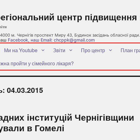
регіональний центр підвищення 
віти
4000 м. Чернігів проспект Миру 43, Будинок засідань обласної ради
 наш
Facebook
, наш Email: chcppk@gmail.com
Ми на Youtube
Звіти
Про центр
План гр
жна пройти у сімейного лікаря?
ь:
04.03.2015
адних інституцій Чернігівщини
ували в Гомелі