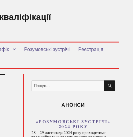
кваліфікації
.
афік
Розумовські зустрічі
Реєстрація
ШУКАТИ
Пошук
за
запитом:
АНОНСИ
«РОЗУМОВСЬКІ ЗУСТРІЧІ»
2024 РОКУ
28 – 29 листопада 2024 року проходитиме
традиційна міжнародна науково-практична...