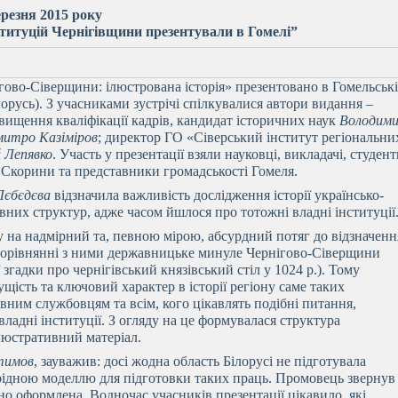
ерезня 2015 року
ституцій Чернігівщини презентували в Гомелі”
ігово-Сіверщини: ілюстрована історія» презентовано в Гомельськ
ілорусь). З учасниками зустрічі спілкувалися автори видання –
вищення кваліфікації кадрів, кандидат історичних наук
Володим
итро Казіміров
; директор ГО «Сіверський інститут регіональни
й Лепявко
. Участь у презентації взяли науковці, викладачі, студен
 Скорини та представники громадськості Гомеля.
Лєбєдєва
відзначила важливість дослідження історії українсько-
вних структур, адже часом йшлося про тотожні владні інституції
у на надмірний та, певною мірою, абсурдний потяг до відзначенн
порівнянні з ними державницьке минуле Чернігово-Сіверщини
згадки про чернігівський князівський стіл у 1024 р.). Тому
щість та ключовий характер в історії регіону саме таких
вним службовцям та всім, кого цікавлять подібні питання,
владні інституції. З огляду на це формувалася структура
люстративний матеріал.
тимов
, зауважив: досі жодна область Білорусі не підготувала
рідною моделлю для підготовки таких праць. Промовець звернув
рно оформлена. Водночас учасників презентації цікавило, які