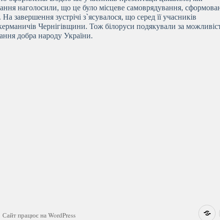
ання наголосили, що це було місцеве самоврядування, сформова
 На завершення зустрічі з`ясувалося, що серед її учасників
х керманичів Чернігівщини. Тож білоруси подякували за можливіс
ання добра народу України.
Н
Сайт працює на WordPress