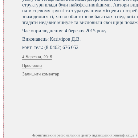
структури влади були найефективнішими. Автори вид
на місцевому ґрунті та з урахуванням місцевих потреб.
знаходилися ті, хто особисто знав багатьох з недавні
згадати недавнє минуле та висловили свої щирі побаж
Час оприлюднення: 4 березня 2015 року.
Виконавець: Казіміров Д.В.
конт. тел.: (8-0462) 676 052
Оприлюднено
4 Березня, 2015
Категорії
Прес-реліз
до
Залишити коментар
Ілюстровану
історію
владних
інституцій
Чернігівщини
презентували
в
Гомелі
Чернігівський регіональний центр підвищення кваліфікації