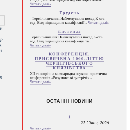
Читати далі»
Грудень
Термін навчання Найменування посад К-сть
год. Вид підвищення кваліфікації...
Читати далі»
ій
Листопад
Термін навчання Найменування посад К-сть
ир
год. Вид підвищення кваліфікації та...
Читати далі»
х
ти
КОНФЕРЕНЦІЯ,
ПРИСВЯЧЕНА 1000-ЛІТТЮ
ЧЕРНІГІВСЬКОГО
КНЯЗІВСТВА
.
ХІІ-та щорічна міжнародна науково-практична
я
конференція «Розумовські зустрічі»...
Читати далі»
ОСТАННІ НОВИНИ
1
22 Січня, 2026
Читати далі»