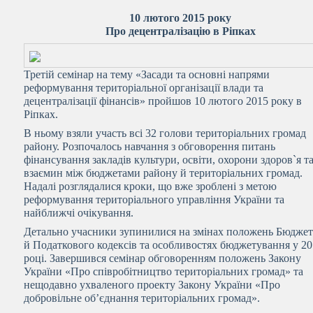
10 лютого 2015 року
Про децентралізацію в Ріпках
Третій семінар на тему «Засади та основні напрями
реформування територіальної організації влади та
децентралізації фінансів» пройшов 10 лютого 2015 року в
Ріпках.
В ньому взяли участь всі 32 голови територіальних громад
району. Розпочалось навчання з обговорення питань
фінансування закладів культури, освіти, охорони здоров`я т
взаємин між бюджетами району й територіальних громад.
Надалі розглядалися кроки, що вже зроблені з метою
реформування територіального управління України та
найближчі очікування.
Детально учасники зупинилися на змінах положень Бюдже
й Податкового кодексів та особливостях бюджетування у 2
році. Завершився семінар обговоренням положень Закону
України «Про співробітництво територіальних громад» та
нещодавно ухваленого проекту Закону України «Про
добровільне об’єднання територіальних громад».