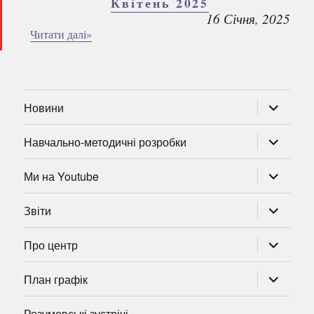
Квітень 2025
16 Січня, 2025
Читати далі»
розгорну
Новини
підменю
розгорну
Навчально-методичні розробки
підменю
розгорну
Ми на Youtube
підменю
розгорну
Звіти
підменю
розгорну
Про центр
підменю
розгорну
План графік
підменю
Розумовські зустрічі