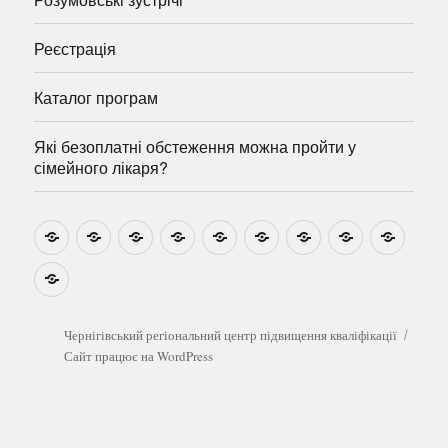
Реєстрація
Каталог програм
Які безоплатні обстеження можна пройти у
сімейного лікаря?
Новини
Навчально-
Ми
Звіти
Про
План
Розумовські
Реєстрація
Катал
методичні
на
центр
графік
зустрічі
прогр
розробки
Youtube
Які
безоплатні
обстеження
можна
Чернігівський регіональний центр підвищення кваліфікації
пройти
Сайт працює на WordPress
у
сімейного
лікаря?