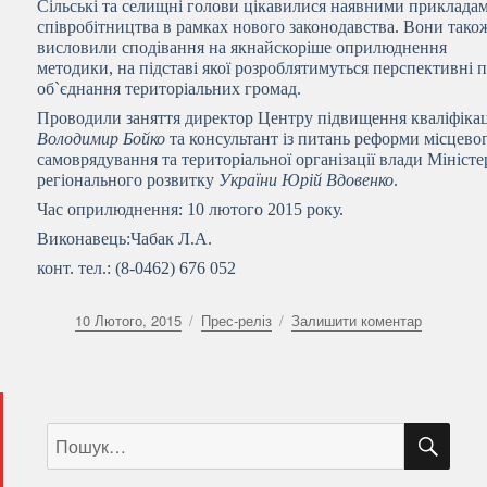
Сільські та селищні голови цікавилися наявними приклада
співробітництва в рамках нового законодавства. Вони тако
висловили сподівання на якнайскоріше оприлюднення
методики, на підставі якої розроблятимуться перспективні 
об`єднання територіальних громад.
Проводили заняття директор Центру підвищення кваліфікац
Володимир Бойко
та консультант із питань реформи місцево
самоврядування та територіальної організації влади Міністе
регіонального розвитку
України Юрій Вдовенко
.
Час оприлюднення: 10 лютого 2015 року.
Виконавець:Чабак Л.А.
конт. тел.: (8-0462) 676 052
Оприлюднено
Категорії
до
10 Лютого, 2015
Прес-реліз
Залишити коментар
Про
децентрал
в
Ріпках
ШУ
Пошук
за
запитом: