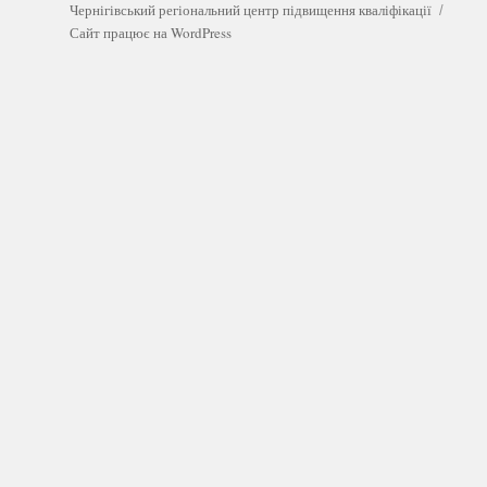
можна
Чернігівський регіональний центр підвищення кваліфікації
пройти
Сайт працює на WordPress
у
сімейного
лікаря?