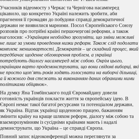
Учасників відеомосту з Черкас та Чернігова насамперед
цікавило, що конкретно Україні належить зробити, аби
прагнення її громадян до побудови справді демократичної
держави не виявилися марними. Посол Європейського Союзу
розповів про потрібні країні першочергові реформи, а також
наголосив:
«Українцям необхідно зрозуміти, що зміни можливі
не лише за умови проведення низки реформ. Також слід подолати
комплекс меншовартості. Демократія – це складний процес, який
передбачає щоденне обговорення проблем, а українці
потребують діалогу насамперед між собою. Окрім цього,
українцям варто продемонструвати, що вони свідомі виборці, які
не просто щоп’ять років ходять голосувати на виборчі дільниці,
а й кожного дня стежать за виконанням даних обраними ними
політиками обіцянок»
.
На думку Яна Томбінського події Євромайдану довели
готовність українців покласти життя за європейську ідею. В
Європі немає такої багатої ресурсами та потенціалом держави,
як Україна. Відтак українці щоденною працею, бажанням
змінити країну на краще шляхом реформ, діалогу між собою та
взаєморозумінням із сусідніми країнами мають і надалі
демонструвати, що Україна – це справді Європа.
Повний запис відеоконференції можна переглянути за