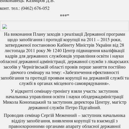
Виконавець: Казіміров Д.В.
конт. тел.: (0462) 676-052
***”
На виконання Плану заходів з реалізації Державної програми
щодо запобігання і протидії корупції на 2011 – 2015 роки,
затвердженої постановою Кабінету Міністрів України від 28
листопада 2011 року № 1240 Центр підвищення кваліфікації
кадрів для державних службовців управління освіти і науки
обласної державної адміністрації, державної служби з лікарських
засобів у Чернігівській області провів перше заняття постійно
діючого семінару на тему: «Забезпечення ефективності
запобігання та протидії проявам корупції на державній службі та
службі в органах місцевого самоврядування».
У відкритті семінару-тренінгу взяли участь: заступник
начальника управління освіти і науки облдержадміністрації
Микола Конопацький та заступник директора Центру, магістр
державної служби Петро Підгайний.
Проводив семінар Сергій Меженний – заступник начальника
відділу запобігання, виявлення корупції та взаємодії з
правоохоронними органами апарату обласної державної