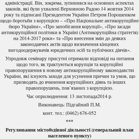
адміністрації. Він, зокрема, зупинився на основних аспектах
законів, які були ухвалені Верховною Радою 14 жовтня 2014
року та підписані Президентом України Петром Порошенком
щодо боротьби з корупцією – «Про Національне антикорупційне
бюро України», «Про запобігання корупції», «Про засади
антикорупційної політики в Україні (Антикорупційна стратегія)
на 2014-2017 роки» та «Про внесення змін до деяких
законодавчих актів щодо визначення кінцевих
вигодоодержувачів юридичних осіб та публічних діячів».
Упродовж семінару присутні отримали відповіді на питання
щодо того, як трактуються корупція та корупційні
правопорушення в новому антикорупційному законодавстві
України, які існують заходи для усунення причин та умов, що
призводять до вчинення корупційних діянь та інших
правопорушень, пов’язаних з корупцією.
Час оприлюднення: 13 листопада2014 р.
Виконавець: Підгайний П.М.
конт. тел.: (0462) 676-052
***
Регулювання містобудівної діяльності (генеральний план
населеного пункту)