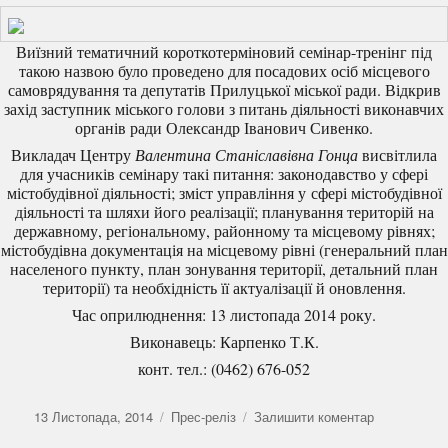
Виїзний тематичний короткотерміновий семінар-тренінг під
такою назвою було проведено для посадових осіб місцевого
самоврядування та депутатів Прилуцької міської ради. Відкрив
захід заступник міського голови з питань діяльності виконавчих
органів ради Олександр Іванович Сивенко.
Викладач Центру
Валентина Станіславівна Гонца
висвітлила
для учасників семінару такі питання: законодавство у сфері
містобудівної діяльності; зміст управління у сфері містобудівної
діяльності та шляхи його реалізації; планування територій на
державному, регіональному, районному та місцевому рівнях;
містобудівна документація на місцевому рівні (генеральний план
населеного пункту, план зонування території, детальний план
території) та необхідність її актуалізації й оновлення.
Час оприлюднення: 13 листопада 2014 року.
Виконавець: Карпенко Т.К.
конт. тел.: (0462) 676-052
Оприлюднено
Категорії
до
13 Листопада, 2014
Прес-реліз
Залишити коментар
Новини