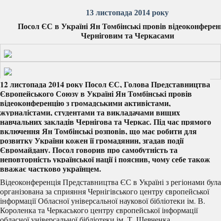
13 листопада 2014 року
Посол ЄС в Україні Ян Томбінські провів відеоконферен
Черніговим та Черкасами
12 листопада 2014 року Посол ЄС, Голова Представництва
Європейського Союзу в Україні Ян Томбінські провів
відеоконференцію з громадськими активістами,
журналістами, студентами та викладачами вищих
навчальних закладів Чернігова та Черкас. Під час прямого
включення Ян Томбінські розповів, що має робити для
розвитку України кожен її громадянин, згадав події
Євромайдану. Посол говорив про самобутність та
неповторність української нації і пояснив, чому себе також
вважає частково українцем.
Відеоконференція Представництва ЄС в Україні з регіонами була
організована за сприяння Чернігівського центру європейської
інформації Обласної універсальної наукової бібліотеки ім. В.
Короленка та Черкаського центру європейської інформації
обласної універсальної бібліотеки ім. Т. Шевченка.