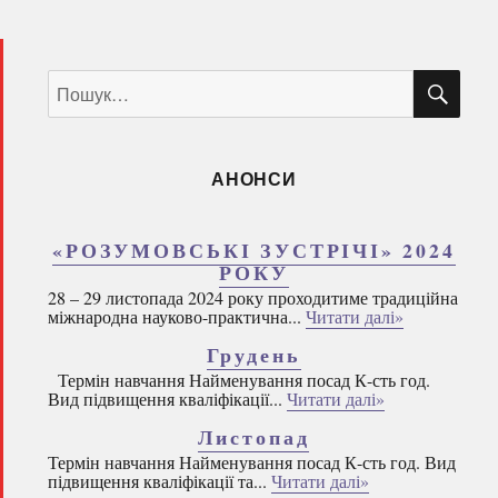
за
13
листопада
ШУ
Пошук
2014р.
за
запитом:
АНОНСИ
«РОЗУМОВСЬКІ ЗУСТРІЧІ» 2024
РОКУ
28 – 29 листопада 2024 року проходитиме традиційна
міжнародна науково-практична...
Читати далі»
Грудень
Термін навчання Найменування посад К-сть год.
Вид підвищення кваліфікації...
Читати далі»
Листопад
Термін навчання Найменування посад К-сть год. Вид
підвищення кваліфікації та...
Читати далі»