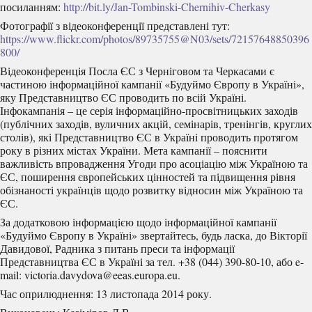
посиланням:
http://bit.ly/Jan-Tombinski-Chernihiv-Cherkasy
Фотографії з відеоконференції представлені тут:
https://www.flickr.com/photos/89735755@N03/sets/72157648850396
800/
Відеоконференція Посла ЄС з Черніговом та Черкасами є
частиною інформаційної кампанії «Будуймо Європу в Україні»,
яку Представництво ЄС проводить по всій Україні.
Інфокампанія – це серія інформаційно-просвітницьких заходів
(публічних заходів, вуличних акцій, семінарів, тренінгів, круглих
столів), які Представництво ЄС в Україні проводить протягом
року в різних містах України. Мета кампанії – пояснити
важливість впровадження Угоди про асоціацію між Україною та
ЄС, поширення європейських цінностей та підвищення рівня
обізнаності українців щодо розвитку відносин між Україною та
ЄС.
За додатковою інформацією щодо інформаційної кампанії
«Будуймо Європу в Україні» звертайтесь, будь ласка, до Вікторії
Давидової, Радника з питань преси та інформації
Представництва ЄС в Україні за тел. +38 (044) 390-80-10, або e-
mail: victoria.davydova@eeas.europa.eu.
Час оприлюднення: 13 листопада 2014 року.