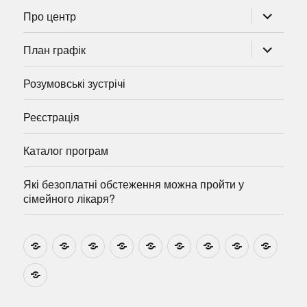
розгорну
Про центр
підменю
розгорну
План графік
підменю
Розумовські зустрічі
Реєстрація
Каталог програм
Які безоплатні обстеження можна пройти у
сімейного лікаря?
Новини
Навчально-
Ми
Звіти
Про
План
Розумовські
Реєстрація
Катал
методичні
на
центр
графік
зустрічі
прогр
розробки
Youtube
Які
безоплатні
обстеження