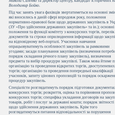
Микола Силенко
та директор Центру, кандидат історичних н
Володимир Бойко
.
Під час занять увага фахівців звертатиметься на основні змі
які вносились в даній сфері впродовж року, положення
нормативно-правової бази щодо державних закупівель в Укр
(ЗУ «Про здійснення державних закупівель» та ін.); основні
положення та функції комітету з конкурсних торгів, перелік
документів та строки оприлюднення інформації щодо закуп
на відповідному веб-порталі. Учасники навчання
опрацьовуватимуть особливості закупівель за рамковими
угодами; засади планування закупівель (визначення потреб
порядок складання річного плану закупівель), визначення
предмета та вибір процедури закупівлі. Також мова йтиме 
організацію та проведення відкритих торгів, двоступеневих
торгів; організацію та проведення попередньої кваліфікації
учасників, запиту цінових пропозицій та порядок оскаржен
процедур закупівель.
Спеціалісти розглядатимуть порядок підготовки документац
конкурсних торгів; розкриття, оцінка та порівняння пропоз
конкурсних торгів; специфіка укладання договорів на заку
товарів, робіт і послуг за державні кошти; порядок звітності
щодо здійснення державних закупівель. Крім того
розглядатимуться питання відповідальності за порушення