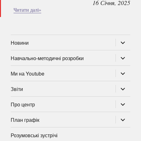
16 Січня, 2025
Читати далі»
розгорну
Новини
підменю
розгорну
Навчально-методичні розробки
підменю
розгорну
Ми на Youtube
підменю
розгорну
Звіти
підменю
розгорну
Про центр
підменю
розгорну
План графік
підменю
Розумовські зустрічі