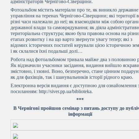
адміністраторів Чернігово-Сіверщини.
Фотоальбом містить матеріали про те, як виникло державне
управління на теренах Чернігово-Сіверщини; які території 
різні часи належали до неї; як взаємодіяли між собою орган
державної влади та самоврядування; як діяла адміністратив
територіальна структура; якою була правова основа на різн
етапах розвитку і на що варто звернути увагу тепер; які з
відомих історичних постатей керували цією історичною зе
і як склалися їхні подальші долі…
Робота над фотоальбомом тривала майже два з половиною 
Як відзначили учасники засідання, видання вийшло яскрави
змістовно, і ззовні. Воно, безперечно, стане цінним подару
як для фахівців, так і шанувальників історії рідного краю.
Електронна версія видання є доступною для ознайомлення 
посиланням: http://siver.pp.ua/biblioteka.
***
В Чернігові пройшов семінар з питань доступу до публі
інформації