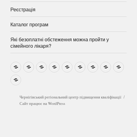
Реєстрація
Каталог програм
Які безоплатні обстеження можна пройти у
сімейного лікаря?
Новини
Навчально-
Ми
Звіти
Про
План
Розумовські
Реєстрація
Катал
методичні
на
центр
графік
зустрічі
прогр
розробки
Youtube
Які
безоплатні
обстеження
можна
Чернігівський регіональний центр підвищення кваліфікації
пройти
Сайт працює на WordPress
у
сімейного
лікаря?