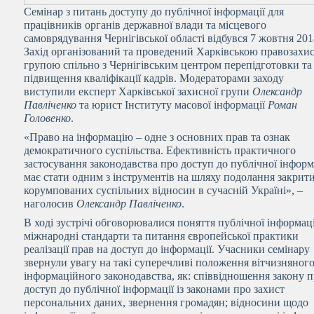
Семінар з питань доступу до публічної інформації для
працівників органів державної влади та місцевого
самоврядування Чернігівської області відбувся 7 жовтня 201
Захід організований та проведений Харківською правозах
групою спільно з Чернігівським центром перепідготовки та
підвищення кваліфікації кадрів. Модераторами заходу
виступили експерт Харківської захисної групи
Олександр
Павліченко
та юрист Інституту масової інформації
Роман
Головенко
.
«Право на інформацію – одне з основних прав та ознак
демократичного суспільства. Ефективність практичного
застосування законодавства про доступ до публічної інформ
має стати одним з інструментів на шляху подолання закрити
корумпованих суспільних відносин в сучасній Україні», –
наголосив
Олександр Павліченко
.
В ході зустрічі обговорювалися поняття публічної інформаці
міжнародні стандарти та питання європейської практики
реалізації прав на доступ до інформації. Учасники семінару
звернули увагу на такі суперечливі положення вітчизняног
інформаційного законодавства, як: співвідношення закону 
доступ до публічної інформації із законами про захист
персональних даних, звернення громадян; відносини щодо