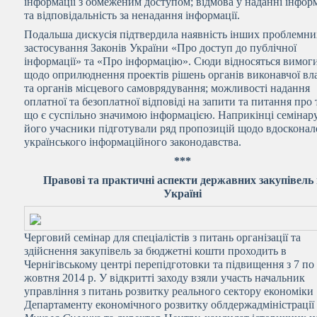
інформації з обмеженим доступом; відмова у наданні інформ
та відповідальність за ненадання інформації.
Подальша дискусія підтвердила наявність інших проблемни
застосування Законів України «Про доступ до публічної
інформації» та «Про інформацію». Сюди відносяться вимог
щодо оприлюднення проектів рішень органів виконавчої вл
та органів місцевого самоврядування; можливості надання
оплатної та безоплатної відповіді на запити та питання про 
що є суспільно значимою інформацією. Наприкінці семінар
його учасники підготували ряд пропозицій щодо вдоскона
українського інформаційного законодавства.
***
Правові та практичні аспекти державних закупівель
Україні
Черговий семінар для спеціалістів з питань організації та
здійснення закупівель за бюджетні кошти проходить в
Чернігівському центрі перепідготовки та підвищення з 7 по
жовтня 2014 р. У відкритті заходу взяли участь начальник
управління з питань розвитку реального сектору економіки
Департаменту економічного розвитку облдержадміністрації