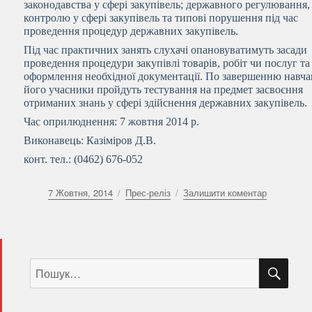
законодавства у сфері закупівель; державного регулювання,
контролю у сфері закупівель та типові порушення під час
проведення процедур державних закупівель.
Під час практичних занять слухачі опановуватимуть засади
проведення процедури закупівлі товарів, робіт чи послуг та
оформлення необхідної документації. По завершенню навч
його учасники пройдуть тестування на предмет засвоєння
отриманих знань у сфері здійснення державних закупівель.
Час оприлюднення: 7 жовтня 2014 р.
Виконавець: Казіміров Д.В.
конт. тел.: (0462) 676-052
Оприлюднено
Категорії
до
7 Жовтня, 2014
Прес-реліз
Залишити коментар
Презентов
ілюстрова
історію
владних
ШУ
Пошук
інституцій
за
Чернігівщ
запитом: