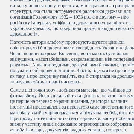
випадку йшлося про утворення адміністративно-територіал
структури, яка стала інструментом радянської держави для
організації Голодомору 1932 – 1933 рр., а в другому – про
російську імперську уніфікацію державного управління на
українських землях, що завершила процес ліквідації козацьк
державності».
Натомість автори альбому пропонують шукати ціннісні
орієнтири, які б підкреслювали своєрідність України в ціло
Чернігівщини зокрема. Вочевидь, вони мають бути більш
значущими, масштабнішими, сакральнішими, ніж попередн
радянські. А ще природними, зрозумілими й такими, що міс
потужний об`єднавчий чинник. Звісно, йдеться не про істо
як таку, а про історичну пам`ять, яка б спиралася на дослід
та науково обґрунтовані висновки.
Саме з цієї точки зору і добирався матеріал, що увійшов до
фотоальбому. Його унікальність та цінність полягає і в тому
це перше на теренах України видання, де історія владних
інституцій представлена за перевагою саме ілюстративного
матеріалу, який супроводжується мінімумом необхідного тек
При цьому потенційні читачі на сторінках альбому побачат
значну частину лише нещодавно оприлюднених зображень
атрибутів влади, документів владних установ, портретів