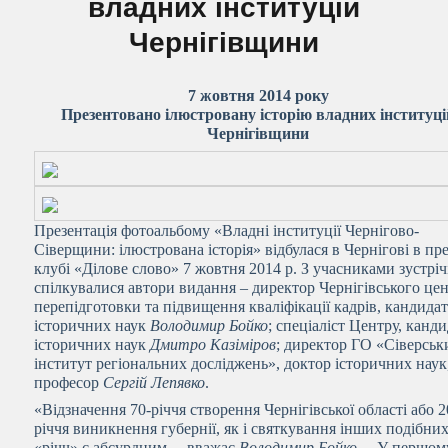
владних інституцій
Чернігівщини
7 жовтня 2014 року
Презентовано ілюстровану історію владних інституці
Чернігівщини
Презентація фотоальбому «Владні інституції Чернігово-
Сіверщини: ілюстрована історія» відбулася в Чернігові в пре
клубі «Ділове слово» 7 жовтня 2014 р. З учасниками зустріч
спілкувалися автори видання – директор Чернігівського це
перепідготовки та підвищення кваліфікації кадрів, кандида
історичних наук
Володимир Бойко
; спеціаліст Центру, канд
історичних наук
Дмитро Казіміров
; директор ГО «Сіверськ
інститут регіональних досліджень», доктор історичних наук
професор
Сергій Лепявко
.
«Відзначення 70-річчя створення Чернігівської області або 2
річчя виникнення губернії, як і святкування інших подібни
«річч» є абсурдним, – вважає
Володимир Бойко
. – У першом