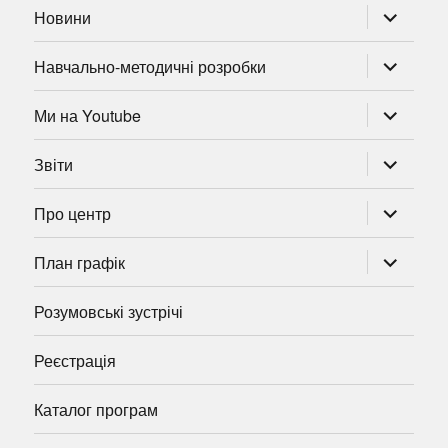
розгорну
Новини
підменю
розгорну
Навчально-методичні розробки
підменю
розгорну
Ми на Youtube
підменю
розгорну
Звіти
підменю
розгорну
Про центр
підменю
розгорну
План графік
підменю
Розумовські зустрічі
Реєстрація
Каталог програм