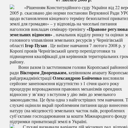
«Рішенням Конституційного суду України від 22 вер
2005 р. скасовано дію норми постанови Верховної Ради УР
щодо встановлення кінцевого терміну безоплатної приватиз
землі для громадян» – у відповідь на чисельні питання
«Правове регулюва
наголосив викладач семінару-тренінгу
земельних відносин»
, начальник відділу ринку та оцінки з
головного управління земельних ресурсів у Чернігівській
Ігор Пузан
області
. Це виїзне навчання 7 лютого 2008 р. у
Коропі провів Чернігівський центр перепідготовки та
підвищення кваліфікації для керівників територіальних гро
району.
Вони разом із заступником голови Коропської районної
Віктором Дворецьким,
ради
керівником апарату Коропськ
Олександрою Бойченко
райдержадміністрації
висловили
серйозне занепокоєння відсутністю з 1 січня цього року
процедури впровадження правових механізмів орендних
відносин у зв’язку з вступом у дію змін до земельного
законодавства. Це була одна з найгостріших тем навчання. 
слухачі оцінили вкрай проблемним питання щодо винесенн
натуру (на місцевості) земельних часток паїв, розроблених
суб’єктами господарювання за кошти Міжнародного фонду
підтримки приватизації землі в Україні.
Слухачі визначали варіанти дій місцевих рад, відпові