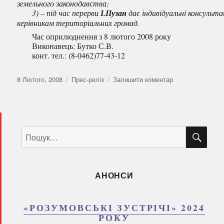
земельного законодавства;
3) – під час перерви
І.Пузан
дає індивідуальні консульта
керівникам територіальних громад.
Час оприлюднення з 8 лютого 2008 року
Виконавець: Бутко С.В.
конт. тел.: (8-0462)77-43-12
Оприлюднено
Категорії
до
8 Лютого, 2008
Прес-реліз
Залишити коментар
Новини
за
8
лютого
ШУ
Пошук
2008р.
за
запитом:
АНОНСИ
«РОЗУМОВСЬКІ ЗУСТРІЧІ» 2024
РОКУ