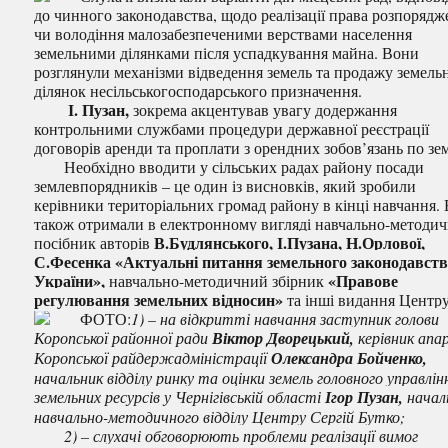
до чинного законодавства, щодо реалізації права розпоряд
чи володіння малозабезпеченими верствами населення
земельними ділянками після успадкування майна. Вони
розглянули механізми відведення земель та продажу земель
ділянок несільськогосподарського призначення.
І. Пузан,
зокрема акцентував увагу додержання
контрольними службами процедури державної реєстрації
договорів аренди та проплати з орендних зобов’язань по зем
Необхідно вводити у сільських радах району посади
землевпорядників – це один із висновків, який зробили
керівники територіальних громад району в кінці навчання.
також отримали в електронному вигляді навчально-методи
В.Будлянського, І.Пузана, Н.Орлової,
посібник авторів
С.Фесенка «Актуальні питання земельного законодавст
України»,
«Правове
навчально-методичний збірник
регулювання земельних відносин»
та інші видання Центру
ФОТО:
1) – на відкритті навчання заступник голови
Коропської районної ради
Віктор Дворецький,
керівник апа
Коропської райдержадміністрації
Олександра Бойченко,
начальник відділу ринку та оцінки земель головного управлін
земельних ресурсів у Чернігівській області
Ігор Пузан,
начал
навчально-методичного відділу Центру Сергій Бутко;
2) – слухачі обговорюють проблеми реалізації вимог