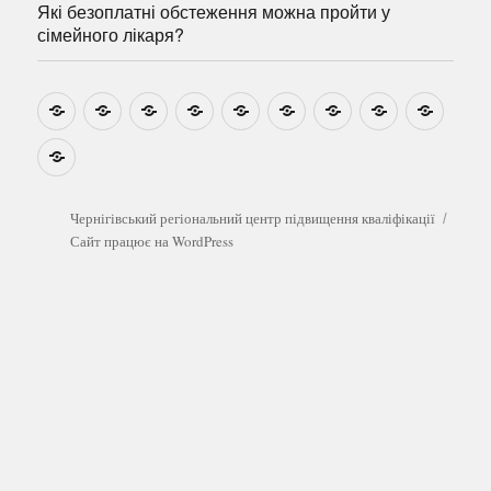
Які безоплатні обстеження можна пройти у
сімейного лікаря?
Новини
Навчально-
Ми
Звіти
Про
План
Розумовські
Реєстрація
Катал
методичні
на
центр
графік
зустрічі
прогр
розробки
Youtube
Які
безоплатні
обстеження
можна
Чернігівський регіональний центр підвищення кваліфікації
пройти
Сайт працює на WordPress
у
сімейного
лікаря?