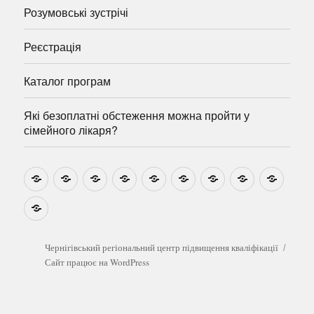
Розумовські зустрічі
Реєстрація
Каталог програм
Які безоплатні обстеження можна пройти у
сімейного лікаря?
Новини
Навчально-
Ми
Звіти
Про
План
Розумовські
Реєстрація
Катал
методичні
на
центр
графік
зустрічі
прогр
розробки
Youtube
Які
безоплатні
обстеження
можна
Чернігівський регіональний центр підвищення кваліфікації
пройти
Сайт працює на WordPress
у
сімейного
лікаря?