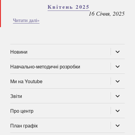
Квітень 2025
16 Січня, 2025
Читати далі»
розгорну
Новини
підменю
розгорну
Навчально-методичні розробки
підменю
розгорну
Ми на Youtube
підменю
розгорну
Звіти
підменю
розгорну
Про центр
підменю
розгорну
План графік
підменю