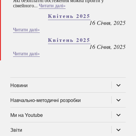
Які безоплатні обстеження можна пройти у
сімейного...
Читати далі»
Квітень 2025
16 Січня, 2025
Читати далі»
Квітень 2025
16 Січня, 2025
Читати далі»
розгорну
Новини
підменю
розгорну
Навчально-методичні розробки
підменю
розгорну
Ми на Youtube
підменю
розгорну
Звіти
підменю