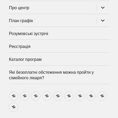
розгорну
Про центр
підменю
розгорну
План графік
підменю
Розумовські зустрічі
Реєстрація
Каталог програм
Які безоплатні обстеження можна пройти у
сімейного лікаря?
Новини
Навчально-
Ми
Звіти
Про
План
Розумовські
Реєстрація
Катал
методичні
на
центр
графік
зустрічі
прогр
розробки
Youtube
Які
безоплатні
обстеження