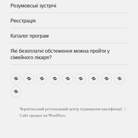
Розумовські зустрічі
Реєстрація
Каталог програм
Які безоплатні обстеження можна пройти у
сімейного лікаря?
Новини
Навчально-
Ми
Звіти
Про
План
Розумовські
Реєстрація
Катал
методичні
на
центр
графік
зустрічі
прогр
розробки
Youtube
Які
безоплатні
обстеження
можна
Чернігівський регіональний центр підвищення кваліфікації
пройти
Сайт працює на WordPress
у
сімейного
лікаря?