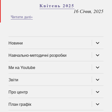
Квітень 2025
16 Січня, 2025
Читати далі»
розгорну
Новини
підменю
розгорну
Навчально-методичні розробки
підменю
розгорну
Ми на Youtube
підменю
розгорну
Звіти
підменю
розгорну
Про центр
підменю
розгорну
План графік
підменю