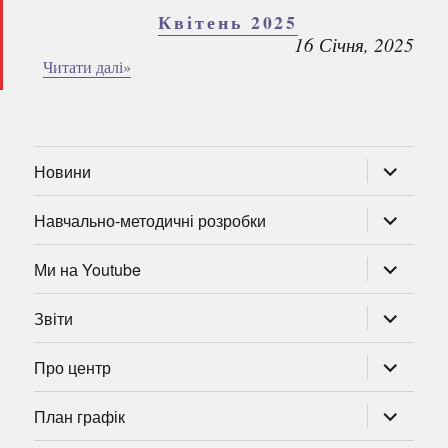
Квітень 2025
16 Січня, 2025
Читати далі»
розгорну
Новини
підменю
розгорну
Навчально-методичні розробки
підменю
розгорну
Ми на Youtube
підменю
розгорну
Звіти
підменю
розгорну
Про центр
підменю
розгорну
План графік
підменю