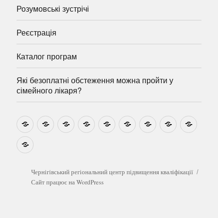
Розумовські зустрічі
Реєстрація
Каталог програм
Які безоплатні обстеження можна пройти у
сімейного лікаря?
Новини
Навчально-
Ми
Звіти
Про
План
Розумовські
Реєстрація
Катал
методичні
на
центр
графік
зустрічі
прогр
розробки
Youtube
Які
безоплатні
обстеження
можна
Чернігівський регіональний центр підвищення кваліфікації
пройти
Сайт працює на WordPress
у
сімейного
лікаря?