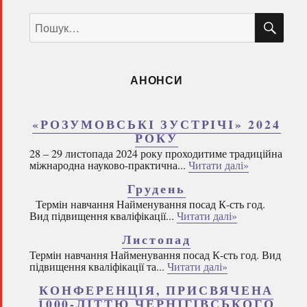
ШУ
Пошук
за
запитом:
АНОНСИ
«РОЗУМОВСЬКІ ЗУСТРІЧІ» 2024
РОКУ
28 – 29 листопада 2024 року проходитиме традиційна
міжнародна науково-практична...
Читати далі»
Грудень
Термін навчання Найменування посад К-сть год.
Вид підвищення кваліфікації...
Читати далі»
Листопад
Термін навчання Найменування посад К-сть год. Вид
підвищення кваліфікації та...
Читати далі»
КОНФЕРЕНЦІЯ, ПРИСВЯЧЕНА
1000-ЛІТТЮ ЧЕРНІГІВСЬКОГО