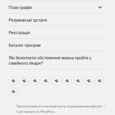
розгорну
План графік
підменю
Розумовські зустрічі
Реєстрація
Каталог програм
Які безоплатні обстеження можна пройти у
сімейного лікаря?
Новини
Навчально-
Ми
Звіти
Про
План
Розумовські
Реєстрація
Катал
методичні
на
центр
графік
зустрічі
прогр
розробки
Youtube
Які
безоплатні
обстеження
можна
Чернігівський регіональний центр підвищення кваліфікації
пройти
Сайт працює на WordPress
у