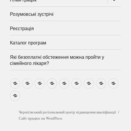
підменю
Розумовські зустрічі
Реєстрація
Каталог програм
Які безоплатні обстеження можна пройти у
сімейного лікаря?
Новини
Навчально-
Ми
Звіти
Про
План
Розумовські
Реєстрація
Катал
методичні
на
центр
графік
зустрічі
прогр
розробки
Youtube
Які
безоплатні
обстеження
можна
Чернігівський регіональний центр підвищення кваліфікації
пройти
Сайт працює на WordPress
у
сімейного