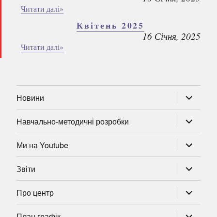
Читати далі»
Квітень 2025
16 Січня, 2025
Читати далі»
розгорну
Новини
підменю
розгорну
Навчально-методичні розробки
підменю
розгорну
Ми на Youtube
підменю
розгорну
Звіти
підменю
розгорну
Про центр
підменю
розгорну
План графік