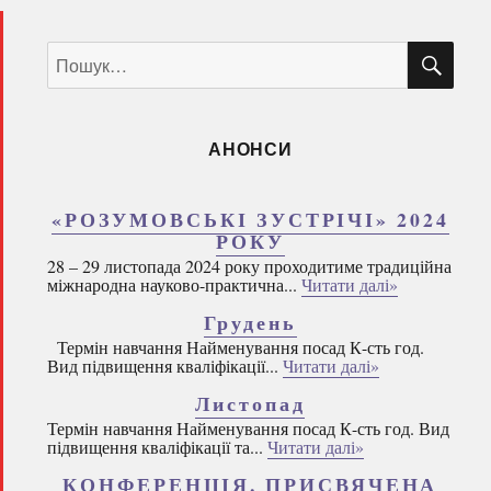
ШУ
Пошук
за
запитом:
АНОНСИ
«РОЗУМОВСЬКІ ЗУСТРІЧІ» 2024
РОКУ
28 – 29 листопада 2024 року проходитиме традиційна
міжнародна науково-практична...
Читати далі»
Грудень
Термін навчання Найменування посад К-сть год.
Вид підвищення кваліфікації...
Читати далі»
Листопад
Термін навчання Найменування посад К-сть год. Вид
підвищення кваліфікації та...
Читати далі»
КОНФЕРЕНЦІЯ, ПРИСВЯЧЕНА