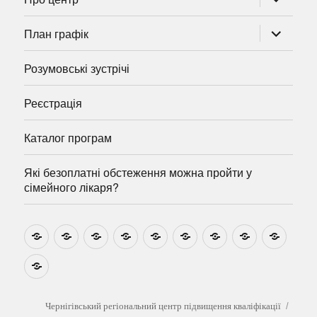
підменю
розгорну
План графік
підменю
Розумовські зустрічі
Реєстрація
Каталог програм
Які безоплатні обстеження можна пройти у
сімейного лікаря?
Новини
Навчально-
Ми
Звіти
Про
План
Розумовські
Реєстрація
Катал
методичні
на
центр
графік
зустрічі
прогр
розробки
Youtube
Які
безоплатні
обстеження
можна
Чернігівський регіональний центр підвищення кваліфікації
пройти