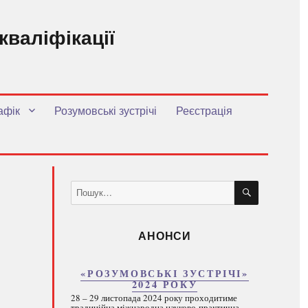
кваліфікації
.
афік
Розумовські зустрічі
Реєстрація
ШУКАТИ
Пошук
за
запитом:
АНОНСИ
«РОЗУМОВСЬКІ ЗУСТРІЧІ»
2024 РОКУ
28 – 29 листопада 2024 року проходитиме
традиційна міжнародна науково-практична...