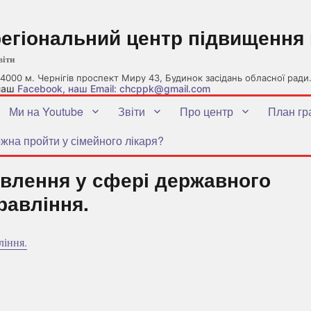
регіональний центр підвищення 
віти
4000 м. Чернігів проспект Миру 43, Будинок засідань обласної ради
 наш
Facebook
, наш Email: chcppk@gmail.com
Ми на Youtube
Звіти
Про центр
План гр
жна пройти у сімейного лікаря?
овлення у сфері державного
равління.
ління.