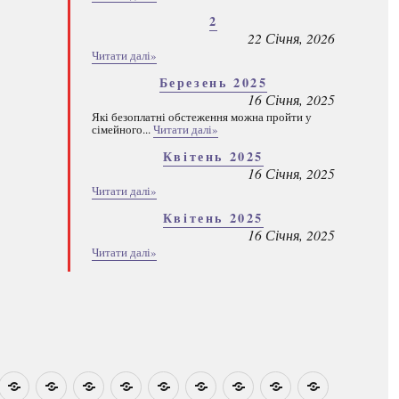
2
22 Січня, 2026
Читати далі»
Березень 2025
16 Січня, 2025
Які безоплатні обстеження можна пройти у
сімейного...
Читати далі»
Квітень 2025
16 Січня, 2025
Читати далі»
Квітень 2025
16 Січня, 2025
Читати далі»
овини
Навчально-
Ми
Звіти
Про
План
Розумовські
Реєстрація
Каталог
Які
методичні
на
центр
графік
зустрічі
програм
безоплатні