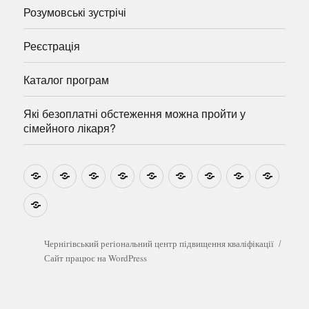
Розумовські зустрічі
Реєстрація
Каталог програм
Які безоплатні обстеження можна пройти у
сімейного лікаря?
Новини
Навчально-
Ми
Звіти
Про
План
Розумовські
Реєстрація
Катал
методичні
на
центр
графік
зустрічі
прогр
розробки
Youtube
Які
безоплатні
обстеження
можна
Чернігівський регіональний центр підвищення кваліфікації
пройти
Сайт працює на WordPress
у
сімейного
лікаря?