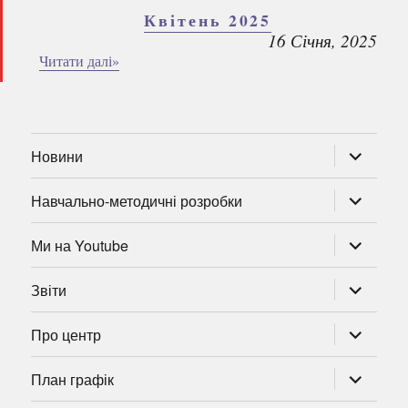
Квітень 2025
16 Січня, 2025
Читати далі»
розгорну
Новини
підменю
розгорну
Навчально-методичні розробки
підменю
розгорну
Ми на Youtube
підменю
розгорну
Звіти
підменю
розгорну
Про центр
підменю
розгорну
План графік
підменю