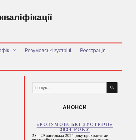
кваліфікації
.
афік
Розумовські зустрічі
Реєстрація
ШУКАТИ
Пошук
за
запитом:
АНОНСИ
«РОЗУМОВСЬКІ ЗУСТРІЧІ»
2024 РОКУ
28 – 29 листопада 2024 року проходитиме
традиційна міжнародна науково-практична...