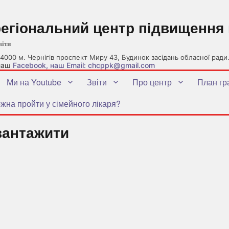
регіональний центр підвищення 
віти
4000 м. Чернігів проспект Миру 43, Будинок засідань обласної ради
 наш
Facebook
, наш Email: chcppk@gmail.com
Ми на Youtube
Звіти
Про центр
План гр
жна пройти у сімейного лікаря?
вантажити