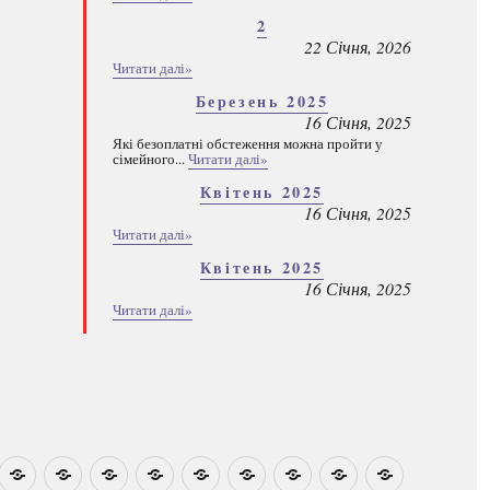
2
22 Січня, 2026
Читати далі»
Березень 2025
16 Січня, 2025
Які безоплатні обстеження можна пройти у
сімейного...
Читати далі»
Квітень 2025
16 Січня, 2025
Читати далі»
Квітень 2025
16 Січня, 2025
Читати далі»
овини
Навчально-
Ми
Звіти
Про
План
Розумовські
Реєстрація
Каталог
Які
методичні
на
центр
графік
зустрічі
програм
безоплатні