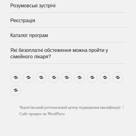
Розумовські зустрічі
Реєстрація
Каталог програм
Які безоплатні обстеження можна пройти у
сімейного лікаря?
Новини
Навчально-
Ми
Звіти
Про
План
Розумовські
Реєстрація
Катал
методичні
на
центр
графік
зустрічі
прогр
розробки
Youtube
Які
безоплатні
обстеження
можна
Чернігівський регіональний центр підвищення кваліфікації
пройти
Сайт працює на WordPress
у
сімейного
лікаря?