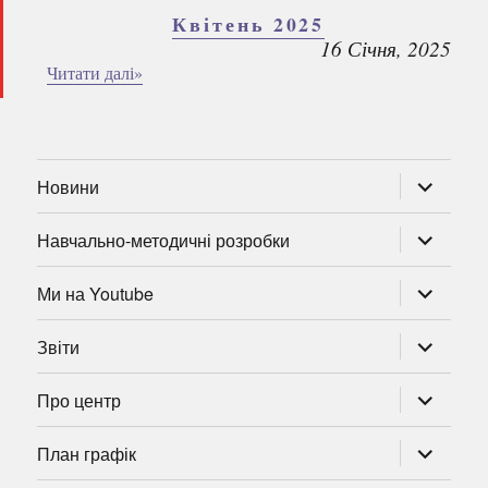
Квітень 2025
16 Січня, 2025
Читати далі»
розгорну
Новини
підменю
розгорну
Навчально-методичні розробки
підменю
розгорну
Ми на Youtube
підменю
розгорну
Звіти
підменю
розгорну
Про центр
підменю
розгорну
План графік
підменю