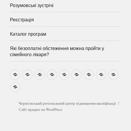
Розумовські зустрічі
Реєстрація
Каталог програм
Які безоплатні обстеження можна пройти у
сімейного лікаря?
Новини
Навчально-
Ми
Звіти
Про
План
Розумовські
Реєстрація
Катал
методичні
на
центр
графік
зустрічі
прогр
розробки
Youtube
Які
безоплатні
обстеження
можна
Чернігівський регіональний центр підвищення кваліфікації
пройти
Сайт працює на WordPress
у
сімейного
лікаря?