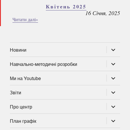
Квітень 2025
16 Січня, 2025
Читати далі»
розгорну
Новини
підменю
розгорну
Навчально-методичні розробки
підменю
розгорну
Ми на Youtube
підменю
розгорну
Звіти
підменю
розгорну
Про центр
підменю
розгорну
План графік
підменю