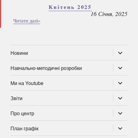
Квітень 2025
16 Січня, 2025
Читати далі»
розгорну
Новини
підменю
розгорну
Навчально-методичні розробки
підменю
розгорну
Ми на Youtube
підменю
розгорну
Звіти
підменю
розгорну
Про центр
підменю
розгорну
План графік
підменю