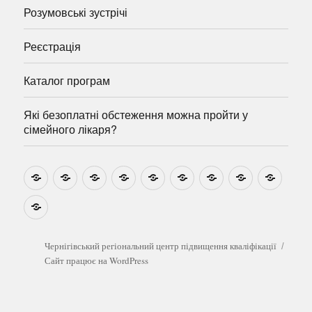
Розумовські зустрічі
Реєстрація
Каталог програм
Які безоплатні обстеження можна пройти у
сімейного лікаря?
Новини
Навчально-
Ми
Звіти
Про
План
Розумовські
Реєстрація
Катал
методичні
на
центр
графік
зустрічі
прогр
розробки
Youtube
Які
безоплатні
обстеження
можна
Чернігівський регіональний центр підвищення кваліфікації
пройти
Сайт працює на WordPress
у
сімейного
лікаря?