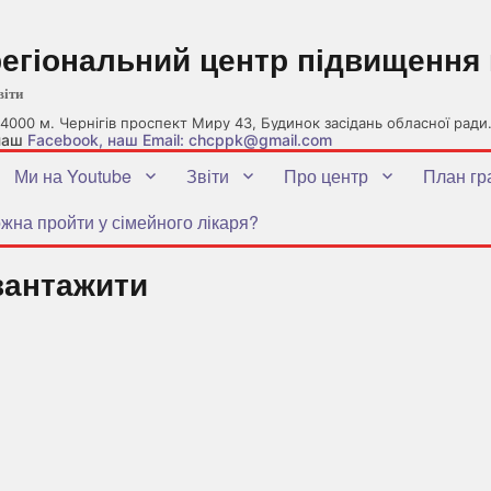
регіональний центр підвищення 
віти
4000 м. Чернігів проспект Миру 43, Будинок засідань обласної ради
 наш
Facebook
, наш Email: chcppk@gmail.com
Ми на Youtube
Звіти
Про центр
План гр
жна пройти у сімейного лікаря?
вантажити