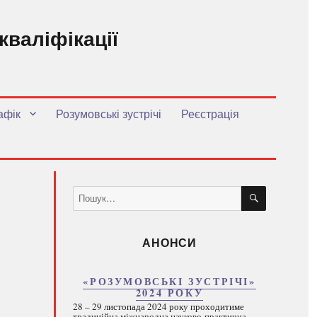
кваліфікації
.
афік
Розумовські зустрічі
Реєстрація
ШУКАТИ
Пошук
за
запитом:
АНОНСИ
«РОЗУМОВСЬКІ ЗУСТРІЧІ»
2024 РОКУ
28 – 29 листопада 2024 року проходитиме
традиційна міжнародна науково-практична...