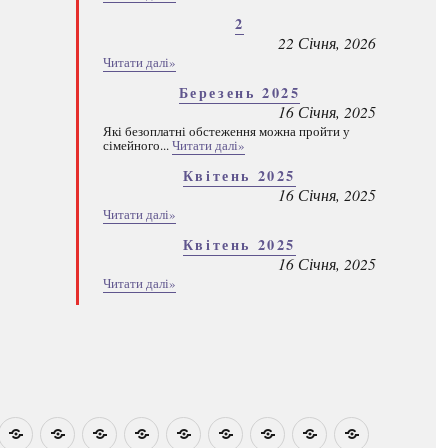
2
22 Січня, 2026
Читати далі»
Березень 2025
16 Січня, 2025
Які безоплатні обстеження можна пройти у
сімейного...
Читати далі»
Квітень 2025
16 Січня, 2025
Читати далі»
Квітень 2025
16 Січня, 2025
Читати далі»
овини
Навчально-
Ми
Звіти
Про
План
Розумовські
Реєстрація
Каталог
Які
методичні
на
центр
графік
зустрічі
програм
безоплатні