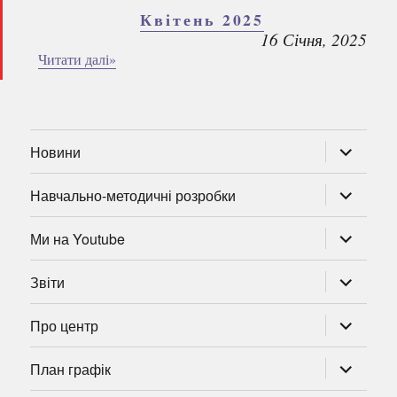
Квітень 2025
16 Січня, 2025
Читати далі»
розгорну
Новини
підменю
розгорну
Навчально-методичні розробки
підменю
розгорну
Ми на Youtube
підменю
розгорну
Звіти
підменю
розгорну
Про центр
підменю
розгорну
План графік
підменю