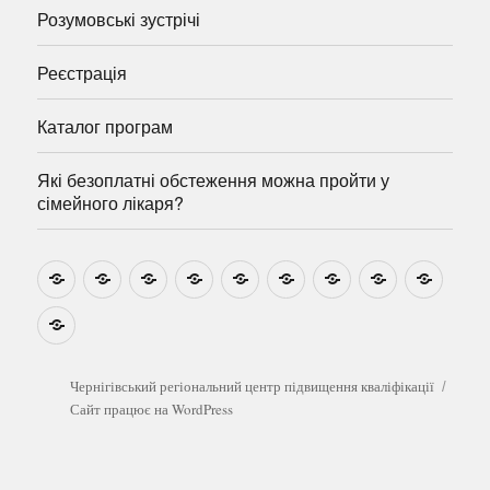
Розумовські зустрічі
Реєстрація
Каталог програм
Які безоплатні обстеження можна пройти у
сімейного лікаря?
Новини
Навчально-
Ми
Звіти
Про
План
Розумовські
Реєстрація
Катал
методичні
на
центр
графік
зустрічі
прогр
розробки
Youtube
Які
безоплатні
обстеження
можна
Чернігівський регіональний центр підвищення кваліфікації
пройти
Сайт працює на WordPress
у
сімейного
лікаря?