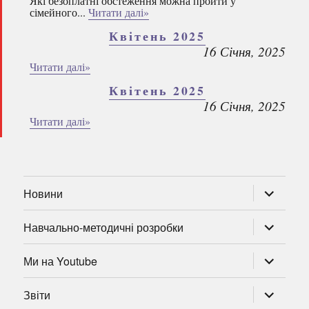
Які безоплатні обстеження можна пройти у
сімейного...
Читати далі»
Квітень 2025
16 Січня, 2025
Читати далі»
Квітень 2025
16 Січня, 2025
Читати далі»
розгорну
Новини
підменю
розгорну
Навчально-методичні розробки
підменю
розгорну
Ми на Youtube
підменю
розгорну
Звіти
підменю