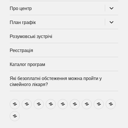
розгорну
Про центр
підменю
розгорну
План графік
підменю
Розумовські зустрічі
Реєстрація
Каталог програм
Які безоплатні обстеження можна пройти у
сімейного лікаря?
Новини
Навчально-
Ми
Звіти
Про
План
Розумовські
Реєстрація
Катал
методичні
на
центр
графік
зустрічі
прогр
розробки
Youtube
Які
безоплатні
обстеження