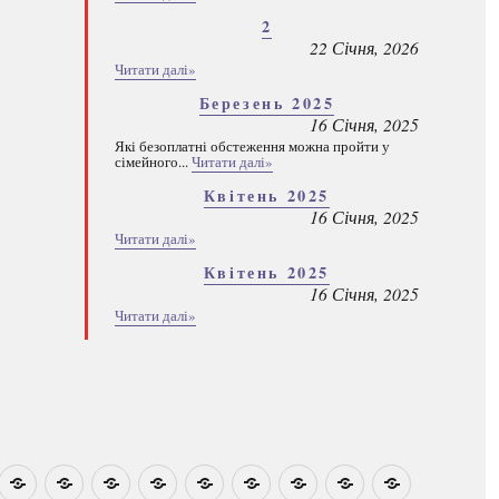
2
22 Січня, 2026
Читати далі»
Березень 2025
16 Січня, 2025
Які безоплатні обстеження можна пройти у
сімейного...
Читати далі»
Квітень 2025
16 Січня, 2025
Читати далі»
Квітень 2025
16 Січня, 2025
Читати далі»
овини
Навчально-
Ми
Звіти
Про
План
Розумовські
Реєстрація
Каталог
Які
методичні
на
центр
графік
зустрічі
програм
безоплатні