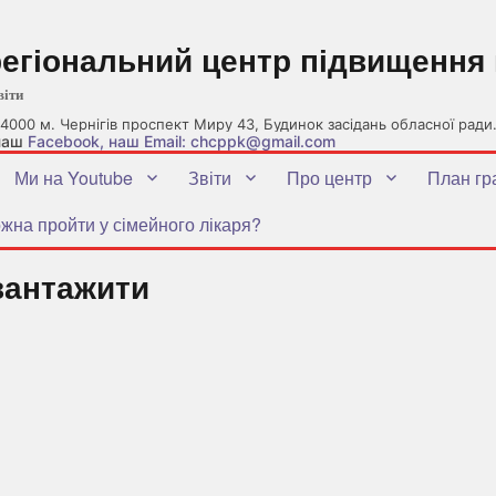
регіональний центр підвищення 
віти
4000 м. Чернігів проспект Миру 43, Будинок засідань обласної ради
 наш
Facebook
, наш Email: chcppk@gmail.com
Ми на Youtube
Звіти
Про центр
План гр
жна пройти у сімейного лікаря?
вантажити