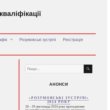
кваліфікації
.
афік
Розумовські зустрічі
Реєстрація
ШУКАТИ
Пошук
за
запитом:
АНОНСИ
«РОЗУМОВСЬКІ ЗУСТРІЧІ»
2024 РОКУ
28 – 29 листопада 2024 року проходитиме
традиційна міжнародна науково-практична...