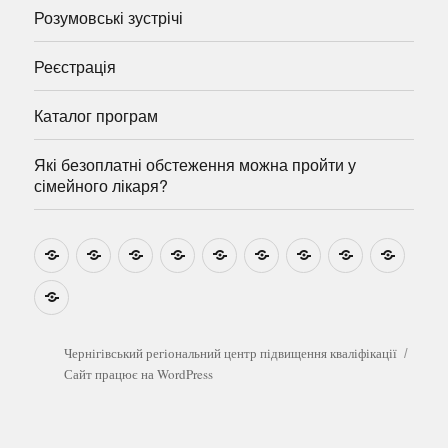
Розумовські зустрічі
Реєстрація
Каталог програм
Які безоплатні обстеження можна пройти у
сімейного лікаря?
Новини
Навчально-
Ми
Звіти
Про
План
Розумовські
Реєстрація
Катал
методичні
на
центр
графік
зустрічі
прогр
розробки
Youtube
Які
безоплатні
обстеження
можна
Чернігівський регіональний центр підвищення кваліфікації
пройти
Сайт працює на WordPress
у
сімейного
лікаря?