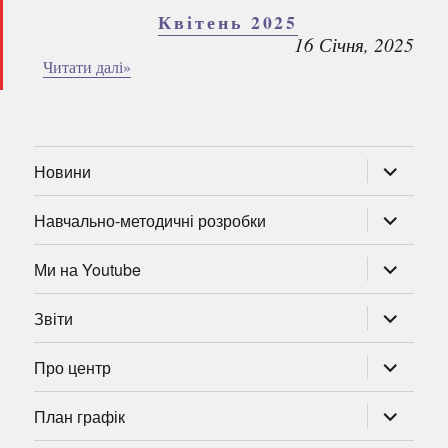
Квітень 2025
16 Січня, 2025
Читати далі»
розгорну
Новини
підменю
розгорну
Навчально-методичні розробки
підменю
розгорну
Ми на Youtube
підменю
розгорну
Звіти
підменю
розгорну
Про центр
підменю
розгорну
План графік
підменю