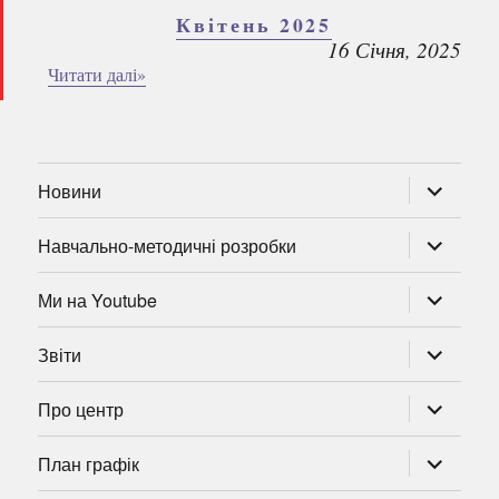
Квітень 2025
16 Січня, 2025
Читати далі»
розгорну
Новини
підменю
розгорну
Навчально-методичні розробки
підменю
розгорну
Ми на Youtube
підменю
розгорну
Звіти
підменю
розгорну
Про центр
підменю
розгорну
План графік
підменю