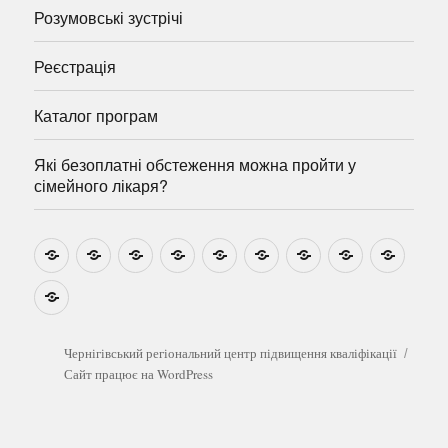
Розумовські зустрічі
Реєстрація
Каталог програм
Які безоплатні обстеження можна пройти у
сімейного лікаря?
Новини
Навчально-
Ми
Звіти
Про
План
Розумовські
Реєстрація
Катал
методичні
на
центр
графік
зустрічі
прогр
розробки
Youtube
Які
безоплатні
обстеження
можна
Чернігівський регіональний центр підвищення кваліфікації
пройти
Сайт працює на WordPress
у
сімейного
лікаря?