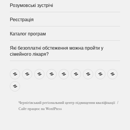
Розумовські зустрічі
Реєстрація
Каталог програм
Які безоплатні обстеження можна пройти у
сімейного лікаря?
Новини
Навчально-
Ми
Звіти
Про
План
Розумовські
Реєстрація
Катал
методичні
на
центр
графік
зустрічі
прогр
розробки
Youtube
Які
безоплатні
обстеження
можна
Чернігівський регіональний центр підвищення кваліфікації
пройти
Сайт працює на WordPress
у
сімейного
лікаря?