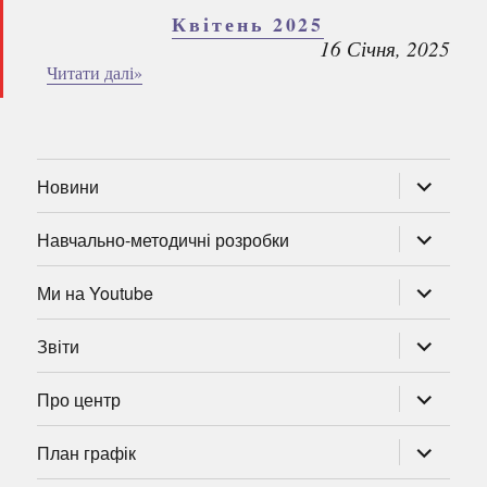
Квітень 2025
16 Січня, 2025
Читати далі»
розгорну
Новини
підменю
розгорну
Навчально-методичні розробки
підменю
розгорну
Ми на Youtube
підменю
розгорну
Звіти
підменю
розгорну
Про центр
підменю
розгорну
План графік
підменю