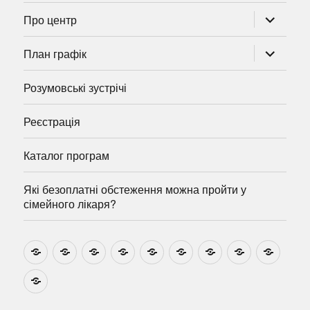
розгорну
Про центр
підменю
розгорну
План графік
підменю
Розумовські зустрічі
Реєстрація
Каталог програм
Які безоплатні обстеження можна пройти у
сімейного лікаря?
Новини
Навчально-
Ми
Звіти
Про
План
Розумовські
Реєстрація
Катал
методичні
на
центр
графік
зустрічі
прогр
розробки
Youtube
Які
безоплатні
обстеження