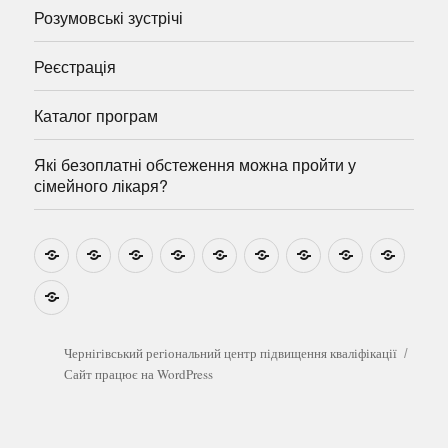
Розумовські зустрічі
Реєстрація
Каталог програм
Які безоплатні обстеження можна пройти у
сімейного лікаря?
Новини
Навчально-
Ми
Звіти
Про
План
Розумовські
Реєстрація
Катал
методичні
на
центр
графік
зустрічі
прогр
розробки
Youtube
Які
безоплатні
обстеження
можна
Чернігівський регіональний центр підвищення кваліфікації
пройти
Сайт працює на WordPress
у
сімейного
лікаря?