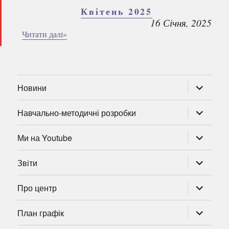
Квітень 2025
16 Січня, 2025
Читати далі»
розгорну
Новини
підменю
розгорну
Навчально-методичні розробки
підменю
розгорну
Ми на Youtube
підменю
розгорну
Звіти
підменю
розгорну
Про центр
підменю
розгорну
План графік
підменю