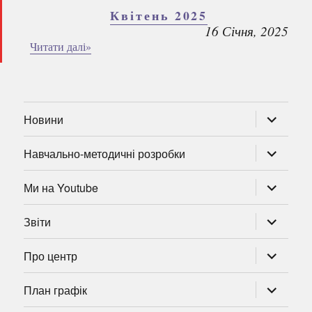
Квітень 2025
16 Січня, 2025
Читати далі»
розгорну
Новини
підменю
розгорну
Навчально-методичні розробки
підменю
розгорну
Ми на Youtube
підменю
розгорну
Звіти
підменю
розгорну
Про центр
підменю
розгорну
План графік
підменю