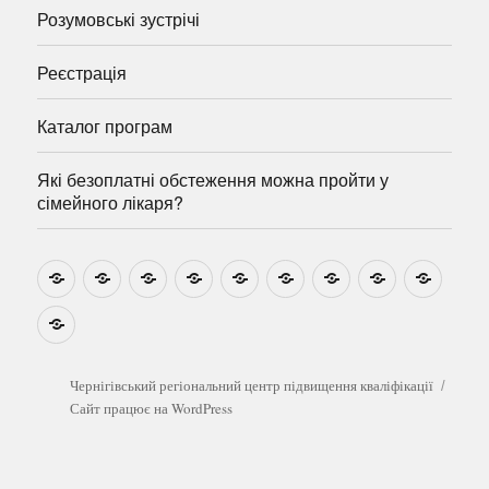
Розумовські зустрічі
Реєстрація
Каталог програм
Які безоплатні обстеження можна пройти у
сімейного лікаря?
Новини
Навчально-
Ми
Звіти
Про
План
Розумовські
Реєстрація
Катал
методичні
на
центр
графік
зустрічі
прогр
розробки
Youtube
Які
безоплатні
обстеження
можна
Чернігівський регіональний центр підвищення кваліфікації
пройти
Сайт працює на WordPress
у
сімейного
лікаря?