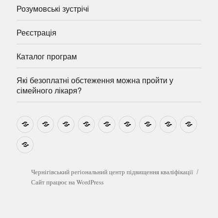
Розумовські зустрічі
Реєстрація
Каталог програм
Які безоплатні обстеження можна пройти у
сімейного лікаря?
Новини
Навчально-
Ми
Звіти
Про
План
Розумовські
Реєстрація
Катал
методичні
на
центр
графік
зустрічі
прогр
розробки
Youtube
Які
безоплатні
обстеження
можна
Чернігівський регіональний центр підвищення кваліфікації
пройти
Сайт працює на WordPress
у
сімейного
лікаря?