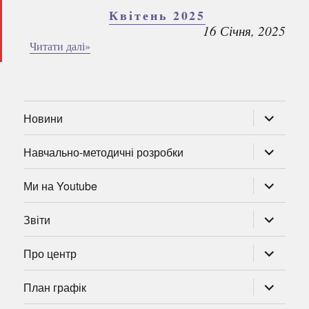
Квітень 2025
16 Січня, 2025
Читати далі»
розгорну
Новини
підменю
розгорну
Навчально-методичні розробки
підменю
розгорну
Ми на Youtube
підменю
розгорну
Звіти
підменю
розгорну
Про центр
підменю
розгорну
План графік
підменю