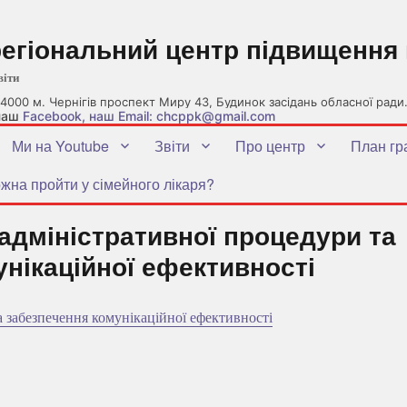
регіональний центр підвищення 
віти
4000 м. Чернігів проспект Миру 43, Будинок засідань обласної ради
 наш
Facebook
, наш Email: chcppk@gmail.com
Ми на Youtube
Звіти
Про центр
План гр
жна пройти у сімейного лікаря?
 адміністративної процедури та
нікаційної ефективності
а забезпечення комунікаційної ефективності