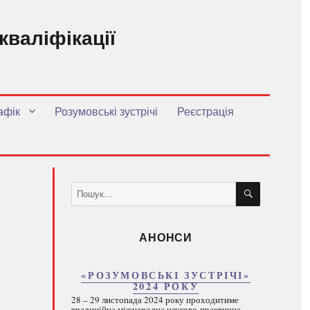
кваліфікації
.
афік
Розумовські зустрічі
Реєстрація
ШУКАТИ
Пошук
за
запитом:
АНОНСИ
«РОЗУМОВСЬКІ ЗУСТРІЧІ»
2024 РОКУ
28 – 29 листопада 2024 року проходитиме
традиційна міжнародна науково-практична...