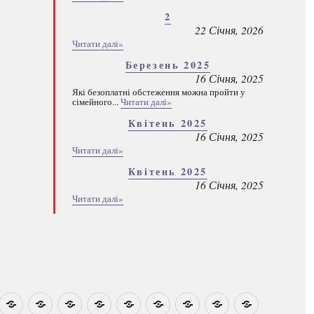
2
22 Січня, 2026
Читати далі»
Березень 2025
16 Січня, 2025
Які безоплатні обстеження можна пройти у
сімейного...
Читати далі»
Квітень 2025
16 Січня, 2025
Читати далі»
Квітень 2025
16 Січня, 2025
Читати далі»
овини
Навчально-
Ми
Звіти
Про
План
Розумовські
Реєстрація
Каталог
Які
методичні
на
центр
графік
зустрічі
програм
безоплатні