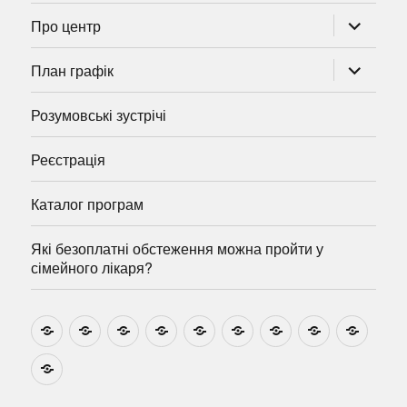
розгорну
Про центр
підменю
розгорну
План графік
підменю
Розумовські зустрічі
Реєстрація
Каталог програм
Які безоплатні обстеження можна пройти у
сімейного лікаря?
Новини
Навчально-
Ми
Звіти
Про
План
Розумовські
Реєстрація
Катал
методичні
на
центр
графік
зустрічі
прогр
розробки
Youtube
Які
безоплатні
обстеження