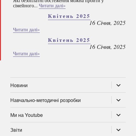
Які безоплатні обстеження можна пройти у
сімейного...
Читати далі»
Квітень 2025
16 Січня, 2025
Читати далі»
Квітень 2025
16 Січня, 2025
Читати далі»
розгорну
Новини
підменю
розгорну
Навчально-методичні розробки
підменю
розгорну
Ми на Youtube
підменю
розгорну
Звіти
підменю