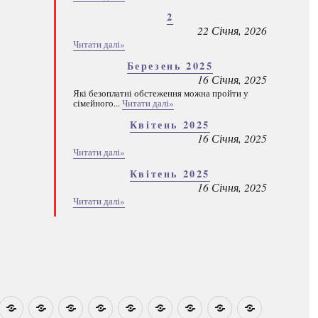
2
22 Січня, 2026
Читати далі»
Березень 2025
16 Січня, 2025
Які безоплатні обстеження можна пройти у
сімейного...
Читати далі»
Квітень 2025
16 Січня, 2025
Читати далі»
Квітень 2025
16 Січня, 2025
Читати далі»
овини
Навчально-
Ми
Звіти
Про
План
Розумовські
Реєстрація
Каталог
Які
методичні
на
центр
графік
зустрічі
програм
безоплатні