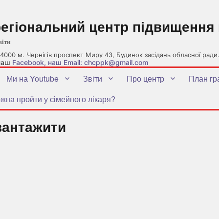
регіональний центр підвищення 
віти
4000 м. Чернігів проспект Миру 43, Будинок засідань обласної ради
 наш
Facebook
, наш Email: chcppk@gmail.com
Ми на Youtube
Звіти
Про центр
План гр
жна пройти у сімейного лікаря?
вантажити