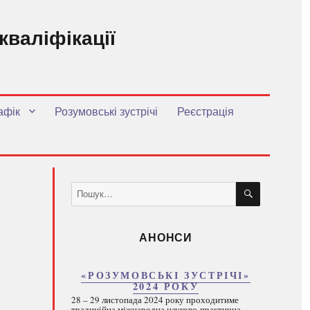
кваліфікації
.
афік
Розумовські зустрічі
Реєстрація
ШУКАТИ
Пошук
за
запитом:
АНОНСИ
«РОЗУМОВСЬКІ ЗУСТРІЧІ»
2024 РОКУ
28 – 29 листопада 2024 року проходитиме
традиційна міжнародна науково-практична...