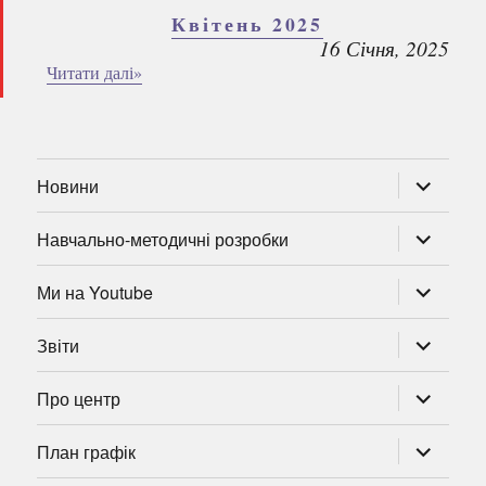
Квітень 2025
16 Січня, 2025
Читати далі»
розгорну
Новини
підменю
розгорну
Навчально-методичні розробки
підменю
розгорну
Ми на Youtube
підменю
розгорну
Звіти
підменю
розгорну
Про центр
підменю
розгорну
План графік
підменю