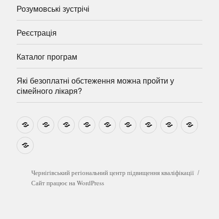
Розумовські зустрічі
Реєстрація
Каталог програм
Які безоплатні обстеження можна пройти у
сімейного лікаря?
Новини
Навчально-
Ми
Звіти
Про
План
Розумовські
Реєстрація
Катал
методичні
на
центр
графік
зустрічі
прогр
розробки
Youtube
Які
безоплатні
обстеження
можна
Чернігівський регіональний центр підвищення кваліфікації
пройти
Сайт працює на WordPress
у
сімейного
лікаря?