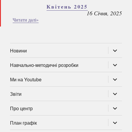
Квітень 2025
16 Січня, 2025
Читати далі»
розгорну
Новини
підменю
розгорну
Навчально-методичні розробки
підменю
розгорну
Ми на Youtube
підменю
розгорну
Звіти
підменю
розгорну
Про центр
підменю
розгорну
План графік
підменю