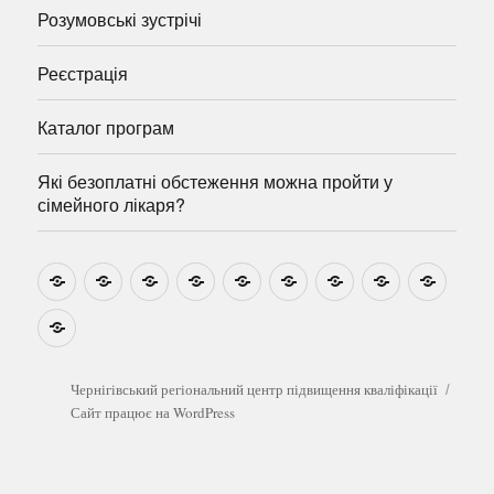
Розумовські зустрічі
Реєстрація
Каталог програм
Які безоплатні обстеження можна пройти у
сімейного лікаря?
Новини
Навчально-
Ми
Звіти
Про
План
Розумовські
Реєстрація
Катал
методичні
на
центр
графік
зустрічі
прогр
розробки
Youtube
Які
безоплатні
обстеження
можна
Чернігівський регіональний центр підвищення кваліфікації
пройти
Сайт працює на WordPress
у
сімейного
лікаря?