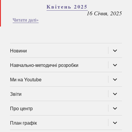
Квітень 2025
16 Січня, 2025
Читати далі»
розгорну
Новини
підменю
розгорну
Навчально-методичні розробки
підменю
розгорну
Ми на Youtube
підменю
розгорну
Звіти
підменю
розгорну
Про центр
підменю
розгорну
План графік
підменю