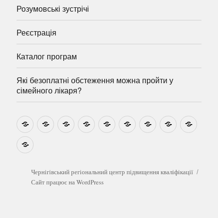
Розумовські зустрічі
Реєстрація
Каталог програм
Які безоплатні обстеження можна пройти у
сімейного лікаря?
Новини
Навчально-
Ми
Звіти
Про
План
Розумовські
Реєстрація
Катал
методичні
на
центр
графік
зустрічі
прогр
розробки
Youtube
Які
безоплатні
обстеження
можна
Чернігівський регіональний центр підвищення кваліфікації
пройти
Сайт працює на WordPress
у
сімейного
лікаря?