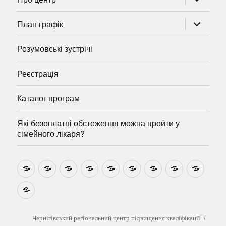
підменю
розгорну
План графік
підменю
Розумовські зустрічі
Реєстрація
Каталог програм
Які безоплатні обстеження можна пройти у
сімейного лікаря?
Новини
Навчально-
Ми
Звіти
Про
План
Розумовські
Реєстрація
Катал
методичні
на
центр
графік
зустрічі
прогр
розробки
Youtube
Які
безоплатні
обстеження
можна
Чернігівський регіональний центр підвищення кваліфікації
пройти