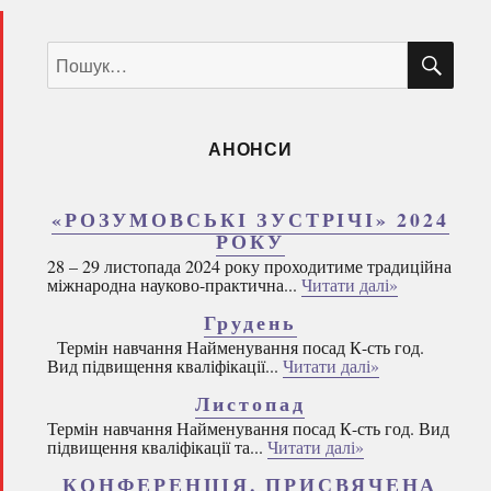
ШУ
Пошук
за
запитом:
АНОНСИ
«РОЗУМОВСЬКІ ЗУСТРІЧІ» 2024
РОКУ
28 – 29 листопада 2024 року проходитиме традиційна
міжнародна науково-практична...
Читати далі»
Грудень
Термін навчання Найменування посад К-сть год.
Вид підвищення кваліфікації...
Читати далі»
Листопад
Термін навчання Найменування посад К-сть год. Вид
підвищення кваліфікації та...
Читати далі»
КОНФЕРЕНЦІЯ, ПРИСВЯЧЕНА