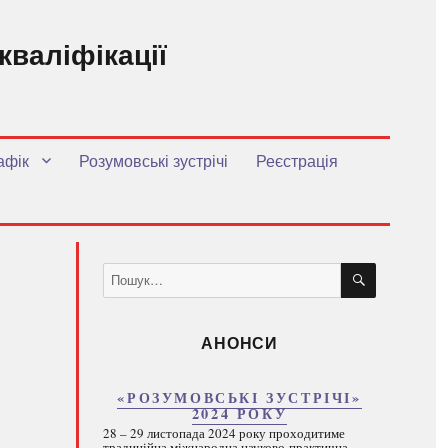
кваліфікації
.
афік
Розумовські зустрічі
Реєстрація
ШУКАТИ
Пошук
за
запитом:
АНОНСИ
«РОЗУМОВСЬКІ ЗУСТРІЧІ»
2024 РОКУ
28 – 29 листопада 2024 року проходитиме
традиційна міжнародна науково-практична...