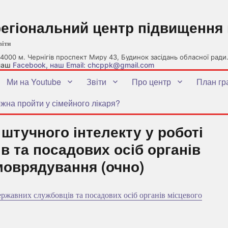
регіональний центр підвищення 
віти
4000 м. Чернігів проспект Миру 43, Будинок засідань обласної ради
 наш
Facebook
, наш Email: chcppk@gmail.com
Ми на Youtube
Звіти
Про центр
План гр
жна пройти у сімейного лікаря?
штучного інтелекту у роботі
 та посадових осіб органів
моврядування (очно)
ржавних службовців та посадових осіб органів місцевого