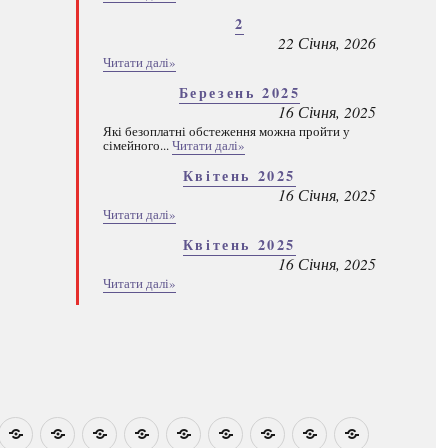
2
22 Січня, 2026
Читати далі»
Березень 2025
16 Січня, 2025
Які безоплатні обстеження можна пройти у
сімейного...
Читати далі»
Квітень 2025
16 Січня, 2025
Читати далі»
Квітень 2025
16 Січня, 2025
Читати далі»
овини
Навчально-
Ми
Звіти
Про
План
Розумовські
Реєстрація
Каталог
Які
методичні
на
центр
графік
зустрічі
програм
безоплатні