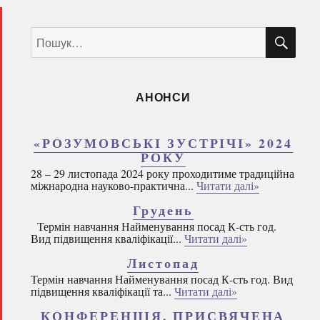
ШУ
Пошук
за
запитом:
АНОНСИ
«РОЗУМОВСЬКІ ЗУСТРІЧІ» 2024
РОКУ
28 – 29 листопада 2024 року проходитиме традиційна
міжнародна науково-практична...
Читати далі»
Грудень
Термін навчання Найменування посад К-сть год.
Вид підвищення кваліфікації...
Читати далі»
Листопад
Термін навчання Найменування посад К-сть год. Вид
підвищення кваліфікації та...
Читати далі»
КОНФЕРЕНЦІЯ, ПРИСВЯЧЕНА