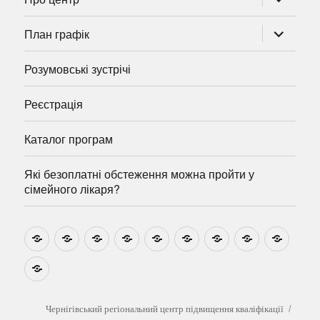
підменю
розгорну
План графік
підменю
Розумовські зустрічі
Реєстрація
Каталог програм
Які безоплатні обстеження можна пройти у
сімейного лікаря?
Новини
Навчально-
Ми
Звіти
Про
План
Розумовські
Реєстрація
Катал
методичні
на
центр
графік
зустрічі
прогр
розробки
Youtube
Які
безоплатні
обстеження
можна
Чернігівський регіональний центр підвищення кваліфікації
пройти