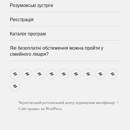
Розумовські зустрічі
Реєстрація
Каталог програм
Які безоплатні обстеження можна пройти у
сімейного лікаря?
Новини
Навчально-
Ми
Звіти
Про
План
Розумовські
Реєстрація
Катал
методичні
на
центр
графік
зустрічі
прогр
розробки
Youtube
Які
безоплатні
обстеження
можна
Чернігівський регіональний центр підвищення кваліфікації
пройти
Сайт працює на WordPress
у
сімейного
лікаря?