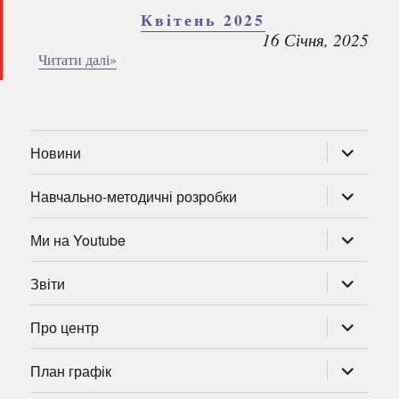
Квітень 2025
16 Січня, 2025
Читати далі»
розгорну
Новини
підменю
розгорну
Навчально-методичні розробки
підменю
розгорну
Ми на Youtube
підменю
розгорну
Звіти
підменю
розгорну
Про центр
підменю
розгорну
План графік
підменю