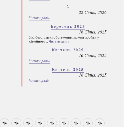
2
22 Січня, 2026
Читати далі»
Березень 2025
16 Січня, 2025
Які безоплатні обстеження можна пройти у
сімейного...
Читати далі»
Квітень 2025
16 Січня, 2025
Читати далі»
Квітень 2025
16 Січня, 2025
Читати далі»
овини
Навчально-
Ми
Звіти
Про
План
Розумовські
Реєстрація
Каталог
Які
методичні
на
центр
графік
зустрічі
програм
безоплатні