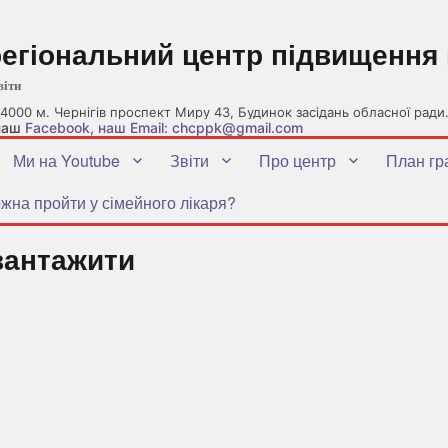
регіональний центр підвищення 
віти
4000 м. Чернігів проспект Миру 43, Будинок засідань обласної ради
 наш
Facebook
, наш Email: chcppk@gmail.com
Ми на Youtube
Звіти
Про центр
План гр
жна пройти у сімейного лікаря?
вантажити