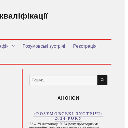
кваліфікації
.
афік
Розумовські зустрічі
Реєстрація
ШУКАТИ
Пошук
за
запитом:
АНОНСИ
«РОЗУМОВСЬКІ ЗУСТРІЧІ»
2024 РОКУ
28 – 29 листопада 2024 року проходитиме
традиційна міжнародна науково-практична...