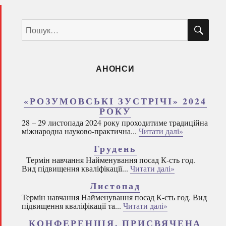
ШУ
Пошук
за
запитом:
АНОНСИ
«РОЗУМОВСЬКІ ЗУСТРІЧІ» 2024
РОКУ
28 – 29 листопада 2024 року проходитиме традиційна
міжнародна науково-практична...
Читати далі»
Грудень
Термін навчання Найменування посад К-сть год.
Вид підвищення кваліфікації...
Читати далі»
Листопад
Термін навчання Найменування посад К-сть год. Вид
підвищення кваліфікації та...
Читати далі»
КОНФЕРЕНЦІЯ, ПРИСВЯЧЕНА