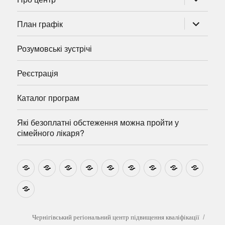
підменю
розгорну
План графік
підменю
Розумовські зустрічі
Реєстрація
Каталог програм
Які безоплатні обстеження можна пройти у
сімейного лікаря?
Новини
Навчально-
Ми
Звіти
Про
План
Розумовські
Реєстрація
Катал
методичні
на
центр
графік
зустрічі
прогр
розробки
Youtube
Які
безоплатні
обстеження
можна
Чернігівський регіональний центр підвищення кваліфікації
пройти