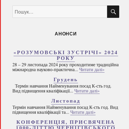
ШУ
Пошук
за
запитом:
АНОНСИ
«РОЗУМОВСЬКІ ЗУСТРІЧІ» 2024
РОКУ
28 – 29 листопада 2024 року проходитиме традиційна
міжнародна науково-практична...
Читати далі»
Грудень
Термін навчання Найменування посад К-сть год.
Вид підвищення кваліфікації...
Читати далі»
Листопад
Термін навчання Найменування посад К-сть год. Вид
підвищення кваліфікації та...
Читати далі»
КОНФЕРЕНЦІЯ, ПРИСВЯЧЕНА
1000-ЛІТТЮ ЧЕРНІГІВСЬКОГО