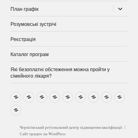
розгорну
План графік
підменю
Розумовські зустрічі
Реєстрація
Каталог програм
Які безоплатні обстеження можна пройти у
сімейного лікаря?
Новини
Навчально-
Ми
Звіти
Про
План
Розумовські
Реєстрація
Катал
методичні
на
центр
графік
зустрічі
прогр
розробки
Youtube
Які
безоплатні
обстеження
можна
Чернігівський регіональний центр підвищення кваліфікації
пройти
Сайт працює на WordPress
у