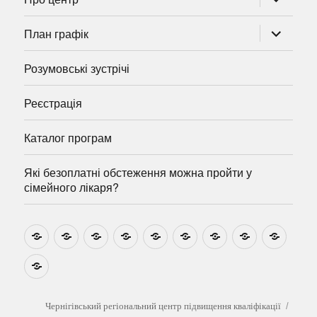
підменю
розгорну
План графік
підменю
Розумовські зустрічі
Реєстрація
Каталог програм
Які безоплатні обстеження можна пройти у
сімейного лікаря?
Новини
Навчально-
Ми
Звіти
Про
План
Розумовські
Реєстрація
Катал
методичні
на
центр
графік
зустрічі
прогр
розробки
Youtube
Які
безоплатні
обстеження
можна
Чернігівський регіональний центр підвищення кваліфікації
пройти