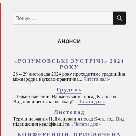
ШУ
Пошук
за
запитом:
АНОНСИ
«РОЗУМОВСЬКІ ЗУСТРІЧІ» 2024
РОКУ
28 – 29 листопада 2024 року проходитиме традиційна
міжнародна науково-практична...
Читати далі»
Грудень
Термін навчання Найменування посад К-сть год.
Вид підвищення кваліфікації...
Читати далі»
Листопад
Термін навчання Найменування посад К-сть год. Вид
підвищення кваліфікації та...
Читати далі»
КОНФЕРЕНЦІЯ, ПРИСВЯЧЕНА