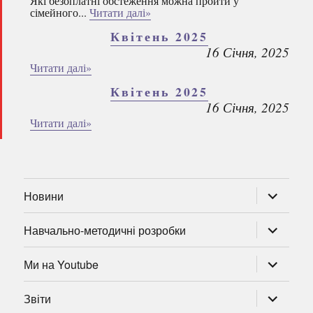
Які безоплатні обстеження можна пройти у
сімейного...
Читати далі»
Квітень 2025
16 Січня, 2025
Читати далі»
Квітень 2025
16 Січня, 2025
Читати далі»
розгорну
Новини
підменю
розгорну
Навчально-методичні розробки
підменю
розгорну
Ми на Youtube
підменю
розгорну
Звіти
підменю