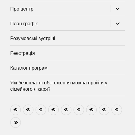
розгорну
Про центр
підменю
розгорну
План графік
підменю
Розумовські зустрічі
Реєстрація
Каталог програм
Які безоплатні обстеження можна пройти у
сімейного лікаря?
Новини
Навчально-
Ми
Звіти
Про
План
Розумовські
Реєстрація
Катал
методичні
на
центр
графік
зустрічі
прогр
розробки
Youtube
Які
безоплатні
обстеження